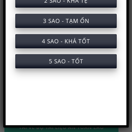
2 SAO - KHÁ TỆ
3 SAO - TẠM ỔN
4 SAO - KHÁ TỐT
Trang chủ
>
Huấn luyện an toàn lao động
>
Học và
5 SAO - TỐT
lấy chứng chỉ
>
Kiến thức an toàn lao động
>
Tài
liệu an toàn lao động
>
Tài liệu an toàn nhóm 3
>
Tài liệu an toàn lao động sản xuất mắm thủy
hải sản
SƠ ĐỒ CHUYÊN MỤC
TẢI VỀ BỘ TÀI LIỆU AN TOÀN LAO