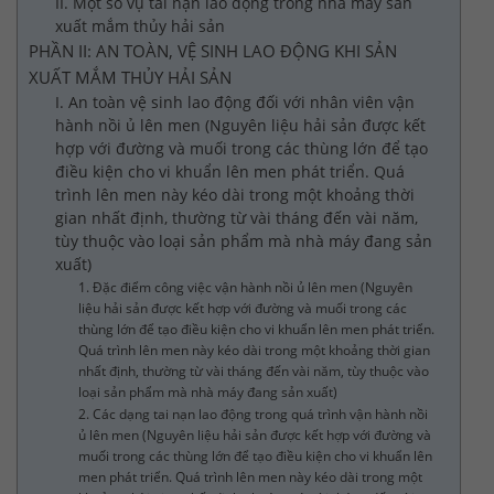
II. Một số vụ tai nạn lao động trong nhà máy sản
xuất mắm thủy hải sản
PHẦN II: AN TOÀN, VỆ SINH LAO ĐỘNG KHI SẢN
XUẤT MẮM THỦY HẢI SẢN
I. An toàn vệ sinh lao động đối với nhân viên vận
hành nồi ủ lên men (Nguyên liệu hải sản được kết
hợp với đường và muối trong các thùng lớn để tạo
điều kiện cho vi khuẩn lên men phát triển. Quá
trình lên men này kéo dài trong một khoảng thời
gian nhất định, thường từ vài tháng đến vài năm,
tùy thuộc vào loại sản phẩm mà nhà máy đang sản
xuất)
1. Đặc điểm công việc vận hành nồi ủ lên men (Nguyên
liệu hải sản được kết hợp với đường và muối trong các
thùng lớn để tạo điều kiện cho vi khuẩn lên men phát triển.
Quá trình lên men này kéo dài trong một khoảng thời gian
nhất định, thường từ vài tháng đến vài năm, tùy thuộc vào
loại sản phẩm mà nhà máy đang sản xuất)
2. Các dạng tai nạn lao động trong quá trình vận hành nồi
ủ lên men (Nguyên liệu hải sản được kết hợp với đường và
muối trong các thùng lớn để tạo điều kiện cho vi khuẩn lên
men phát triển. Quá trình lên men này kéo dài trong một