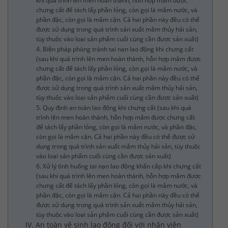
khi quá trình lên men hoàn thành, hỗn hợp mắm được
chưng cất để tách lấy phần lỏng, còn gọi là mắm nước, và
phần đặc, còn gọi là mắm cặn. Cả hai phần này đều có thể
được sử dụng trong quá trình sản xuất mắm thủy hải sản,
tùy thuộc vào loại sản phẩm cuối cùng cần được sản xuất)
4. Biện pháp phòng tránh tai nạn lao động khi chưng cất
(sau khi quá trình lên men hoàn thành, hỗn hợp mắm được
chưng cất để tách lấy phần lỏng, còn gọi là mắm nước, và
phần đặc, còn gọi là mắm cặn. Cả hai phần này đều có thể
được sử dụng trong quá trình sản xuất mắm thủy hải sản,
tùy thuộc vào loại sản phẩm cuối cùng cần được sản xuất)
5. Quy định an toàn lao động khi chưng cất (sau khi quá
trình lên men hoàn thành, hỗn hợp mắm được chưng cất
để tách lấy phần lỏng, còn gọi là mắm nước, và phần đặc,
còn gọi là mắm cặn. Cả hai phần này đều có thể được sử
dụng trong quá trình sản xuất mắm thủy hải sản, tùy thuộc
vào loại sản phẩm cuối cùng cần được sản xuất)
6. Xử lý tình huống tai nạn lao động khẩn cấp khi chưng cất
(sau khi quá trình lên men hoàn thành, hỗn hợp mắm được
chưng cất để tách lấy phần lỏng, còn gọi là mắm nước, và
phần đặc, còn gọi là mắm cặn. Cả hai phần này đều có thể
được sử dụng trong quá trình sản xuất mắm thủy hải sản,
tùy thuộc vào loại sản phẩm cuối cùng cần được sản xuất)
IV. An toàn vệ sinh lao động đối với nhân viên