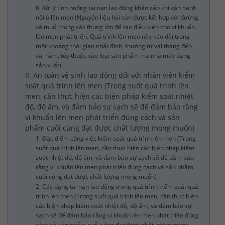
6. Xử lý tình huống tai nạn lao động khẩn cấp khi vận hành
nồi ủ lên men (Nguyên liệu hải sản được kết hợp với đường
và muối trong các thùng lớn để tạo điều kiện cho vi khuẩn
lên men phát triển. Quá trình lên men này kéo dài trong
một khoảng thời gian nhất định, thường từ vài tháng đến
vài năm, tùy thuộc vào loại sản phẩm mà nhà máy đang
sản xuất)
II. An toàn vệ sinh lao động đối với nhân viên kiểm
soát quá trình lên men (Trong suốt quá trình lên
men, cần thực hiện các biện pháp kiểm soát nhiệt
độ, độ ẩm, và đảm bảo sự sạch sẽ để đảm bảo rằng
vi khuẩn lên men phát triển đúng cách và sản
phẩm cuối cùng đạt được chất lượng mong muốn)
1. Đặc điểm công việc kiểm soát quá trình lên men (Trong
suốt quá trình lên men, cần thực hiện các biện pháp kiểm
soát nhiệt độ, độ ẩm, và đảm bảo sự sạch sẽ để đảm bảo
rằng vi khuẩn lên men phát triển đúng cách và sản phẩm
cuối cùng đạt được chất lượng mong muốn)
2. Các dạng tai nạn lao động trong quá trình kiểm soát quá
trình lên men (Trong suốt quá trình lên men, cần thực hiện
các biện pháp kiểm soát nhiệt độ, độ ẩm, và đảm bảo sự
sạch sẽ để đảm bảo rằng vi khuẩn lên men phát triển đúng
cách và sản phẩm cuối cùng đạt được chất lượng mong