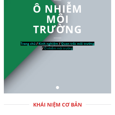
Ô NHIỄM
MÔI
TRƯỜNG
Trang chủ
/
Kinh nghiệm
/
Quan trắc môi trường
/
Ô nhiễm môi trường
KHÁI NIỆM CƠ BẢN