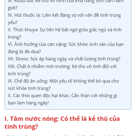
III. Rượu bia: Kẻ thù vô hình của khả năng sinh sản nam
giới?
IV. Hút thuốc lá: Liên kết đáng sợ với vấn đề tinh trùng
yếu?
V. Thức khuya: Sự liên hệ bất ngờ giữa giấc ngủ và tinh
trùng?
VI. Ảnh hưởng của cân nặng: Sức khỏe sinh sản của bạn
đang bị đe dọa?
VII. Stress: Sức ép hàng ngày và chất lượng tinh trùng?
VIII. Chất ô nhiễm môi trường: Kẻ thù vô tình đối với
tinh trùng?
IX. Chế độ ăn uống: Một yếu tố không thể bỏ qua cho
sức khỏe tinh trùng?
X. Các thói quen độc hại khác: Cẩn thận với những gì
bạn làm hàng ngày!
I. Tắm nước nóng: Có thể là kẻ thù của
tinh trùng?