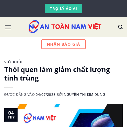
Skip
TRỢ LÝ ẢO AI
to
content
NHẬN BÁO GIÁ
SỨC KHỎE
Thói quen làm giảm chất lượng
tinh trùng
ĐƯỢC ĐĂNG VÀO
04/07/2023
BỞI
NGUYỄN THỊ KIM DUNG
04
Th7