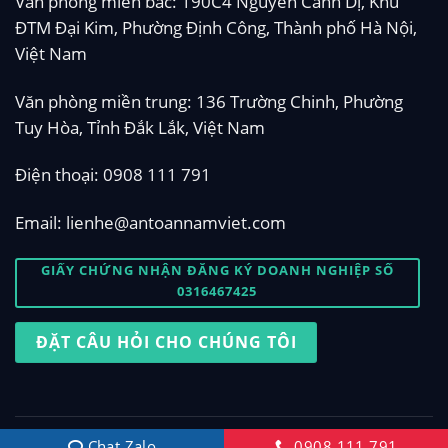
Văn phòng miền bắc: 190C4 Nguyễn Cảnh Dị, Khu
ĐTM Đại Kim, Phường Định Công, Thành phố Hà Nội,
Việt Nam
Văn phòng miền trung: 136 Trường Chinh, Phường
Tuy Hòa, Tỉnh Đắk Lắk, Việt Nam
Điện thoại:
0908 111 791
Email:
lienhe@antoannamviet.com
GIẤY CHỨNG NHẬN ĐĂNG KÝ DOANH NGHIỆP SỐ
0316467425
ĐẶT CÂU HỎI CHO CHÚNG TÔI
Bản quyền 2026 © Thiết kế bởi
antoannamviet.com
Chat Zalo
0908 111 791