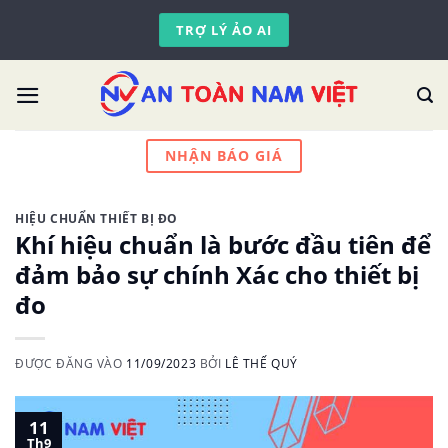
Skip
TRỢ LÝ ẢO AI
to
content
NHẬN BÁO GIÁ
HIỆU CHUẨN THIẾT BỊ ĐO
Khí hiệu chuẩn là bước đầu tiên để
đảm bảo sự chính Xác cho thiết bị
đo
ĐƯỢC ĐĂNG VÀO
11/09/2023
BỞI
LÊ THẾ QUÝ
11
Th9