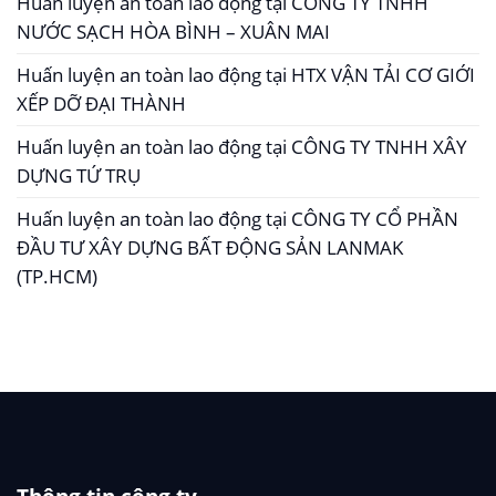
Huấn luyện an toàn lao động tại CÔNG TY TNHH
NƯỚC SẠCH HÒA BÌNH – XUÂN MAI
Huấn luyện an toàn lao động tại HTX VẬN TẢI CƠ GIỚI
XẾP DỠ ĐẠI THÀNH
Huấn luyện an toàn lao động tại CÔNG TY TNHH XÂY
DỰNG TỨ TRỤ
Huấn luyện an toàn lao động tại CÔNG TY CỔ PHẦN
ĐẦU TƯ XÂY DỰNG BẤT ĐỘNG SẢN LANMAK
(TP.HCM)