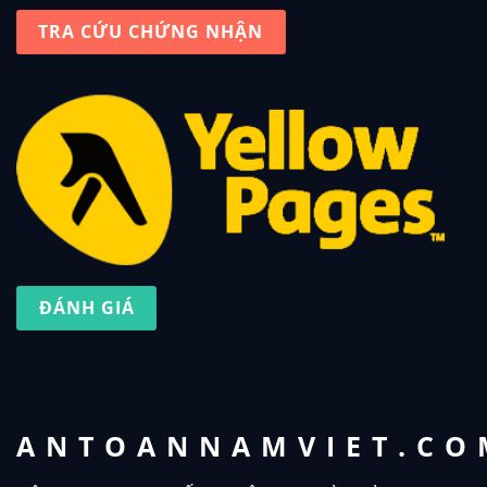
TRA CỨU CHỨNG NHẬN
ĐÁNH GIÁ
ANTOANNAMVIET.CO