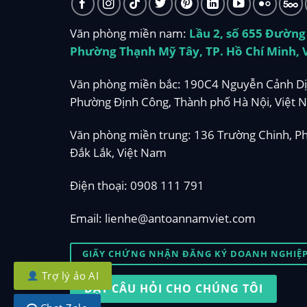
Văn phòng miền nam:
Lầu 2, số 655 Đường
Phường Thạnh Mỹ Tây, TP. Hồ Chí Minh, 
Văn phòng miền bắc: 190C4 Nguyễn Cảnh Dị
Phường Định Công, Thành phố Hà Nội, Việt 
Văn phòng miền trung: 136 Trường Chinh, P
Đắk Lắk, Việt Nam
Điện thoại:
0908 111 791
Email:
lienhe@antoannamviet.com
GIẤY CHỨNG NHẬN ĐĂNG KÝ DOANH NGHIỆP 
Trợ lý ảo AI
ĐẶT CÂU HỎI CHO CHÚNG TÔI