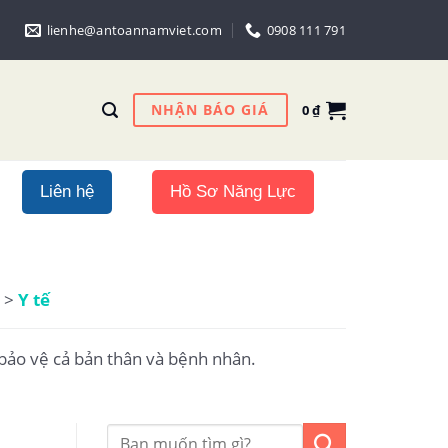
lienhe@antoannamviet.com
0908 111 791
NHẬN BÁO GIÁ
0
₫
Liên hệ
Hồ Sơ Năng Lực
>
Y tế
bảo vệ cả bản thân và bệnh nhân.