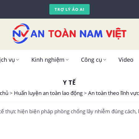
TRỢ LÝ ẢO AI
ịch vụ
Kinh nghiệm
Công cụ
Video
Y TẾ
 chủ
>
Huấn luyện an toàn lao động
>
An toàn theo lĩnh vực
 tế thực hiện biện pháp phòng chống lây nhiễm đúng cách, 