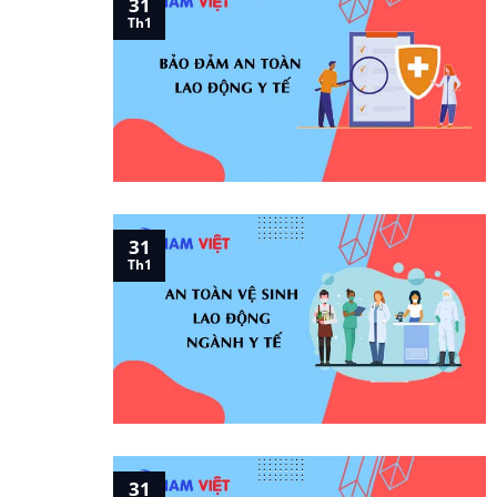
31
Th1
31
Th1
31