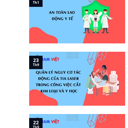
Th1
23
Th9
22
Th9