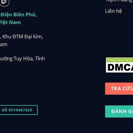
Liên hệ
 Điện Biên Phủ,
Việt Nam
, Khu ĐTM Đại Kim,
Nam
hường Tuy Hòa, Tỉnh
TRA CỨ
SỐ 0316467425
ĐÁNH G