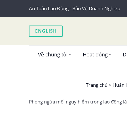
Skip
An Toàn Lao Động - Bảo Vệ Doanh Nghiệp
to
content
ENGLISH
Về chúng tôi
Hoạt động
D
Trang chủ
>
Huấn l
Phòng ngừa mối nguy hiểm trong lao động là 