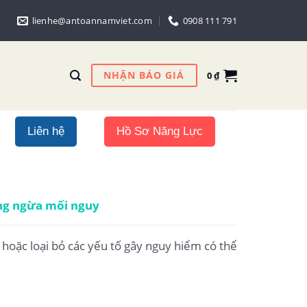
lienhe@antoannamviet.com
0908 111 791
NHẬN BÁO GIÁ
0
₫
Liên hệ
Hồ Sơ Năng Lực
g ngừa mối nguy
hoặc loại bỏ các yếu tố gây nguy hiểm có thể