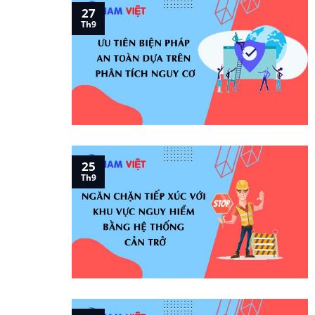
27
Th9
25
Th9