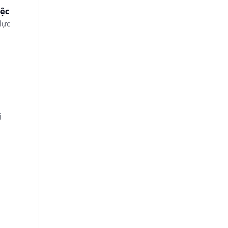
iệc
lực
i