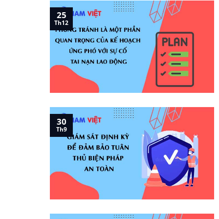
25
Th12
30
Th9