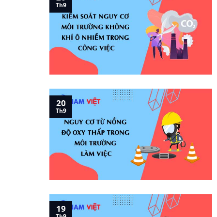
Th9
20
Th9
19
Th9