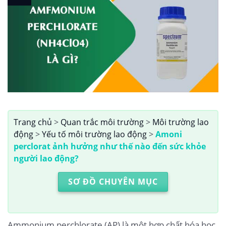
Trang chủ
>
Quan trắc môi trường
>
Môi trường lao
động
>
Yếu tố môi trường lao động
>
Amoni
perclorat ảnh hưởng như thế nào đến sức khỏe
người lao động?
SƠ ĐỒ CHUYÊN MỤC
Ammonium perchlorate (AP) là một hợp chất hóa học