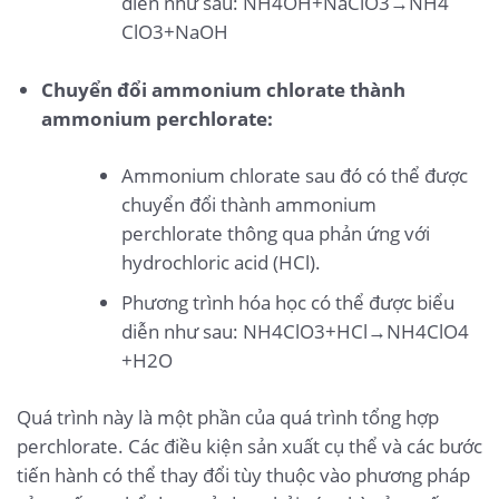
diễn như sau:
N
H
4
O
H
+
N
a
Cl
O
3
→
N
H
4
Cl
O
3
+
N
a
O
H
Chuyển đổi ammonium chlorate thành
ammonium perchlorate:
Ammonium chlorate sau đó có thể được
chuyển đổi thành ammonium
perchlorate thông qua phản ứng với
hydrochloric acid (HCl).
Phương trình hóa học có thể được biểu
diễn như sau:
N
H
4
Cl
O
3
+
H
Cl
→
N
H
4
Cl
O
4
+
H
2
O
Quá trình này là một phần của quá trình tổng hợp
perchlorate. Các điều kiện sản xuất cụ thể và các bước
tiến hành có thể thay đổi tùy thuộc vào phương pháp