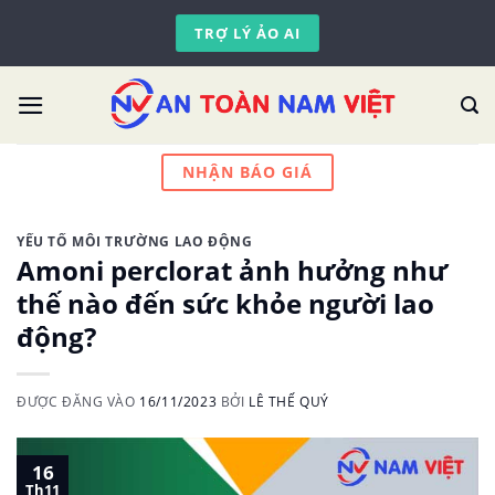
Skip
TRỢ LÝ ẢO AI
to
content
NHẬN BÁO GIÁ
YẾU TỐ MÔI TRƯỜNG LAO ĐỘNG
Amoni perclorat ảnh hưởng như
thế nào đến sức khỏe người lao
động?
ĐƯỢC ĐĂNG VÀO
16/11/2023
BỞI
LÊ THẾ QUÝ
16
Th11