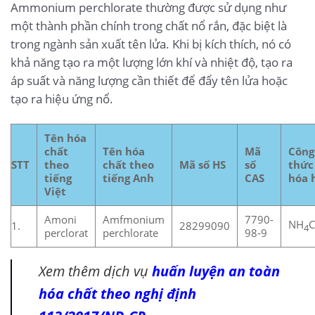
Ammonium perchlorate thường được sử dụng như
một thành phần chính trong chất nổ rắn, đặc biệt là
trong ngành sản xuất tên lửa. Khi bị kích thích, nó có
khả năng tạo ra một lượng lớn khí và nhiệt độ, tạo ra
áp suất và năng lượng cần thiết để đẩy tên lửa hoặc
tạo ra hiệu ứng nổ.
Tên hóa
chất
Tên hóa
Mã
Công
STT
theo
chất theo
Mã số HS
số
thức
tiếng
tiếng Anh
CAS
hóa 
Việt
Amoni
Amfmonium
7790-
NH
C
1.
28299090
4
perclorat
perchlorate
98-9
Xem thêm dịch vụ
huấn luyện an toàn
hóa chất theo nghị định