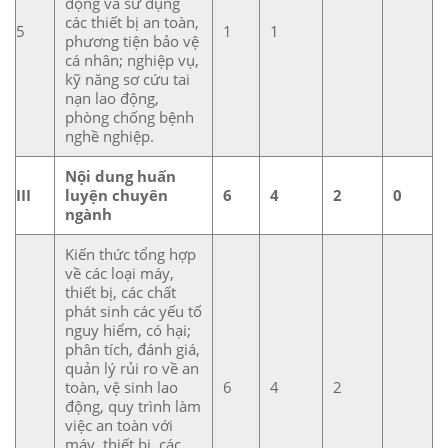
động và sử dụng
các thiết bị an toàn,
5
1
1
phương tiện bảo vệ
cá nhân; nghiệp vụ,
kỹ năng sơ cứu tai
nạn lao động,
phòng chống bệnh
nghề nghiệp.
Nội dung huấn
III
luyện chuyên
6
4
2
0
ngành
Kiến thức tổng hợp
về các loại máy,
thiết bị, các chất
phát sinh các yếu tố
nguy hiểm, có hại;
phân tích, đánh giá,
quản lý rủi ro về an
toàn, vệ sinh lao
6
4
2
động, quy trình làm
việc an toàn với
máy, thiết bị, các