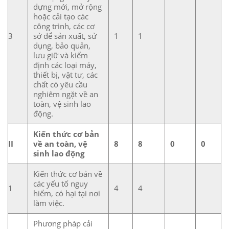
dựng mới, mở rộng
hoặc cải tạo các
công trình, các cơ
3
sở để sản xuất, sử
1
1
dụng, bảo quản,
lưu giữ và kiểm
định các loại máy,
thiết bị, vật tư, các
chất có yêu cầu
nghiêm ngặt về an
toàn, vệ sinh lao
động.
Kiến thức cơ bản
II
về an toàn, vệ
8
8
0
0
sinh lao động
Kiến thức cơ bản về
các yếu tố nguy
1
4
4
hiểm, có hại tại nơi
làm việc.
Phương pháp cải