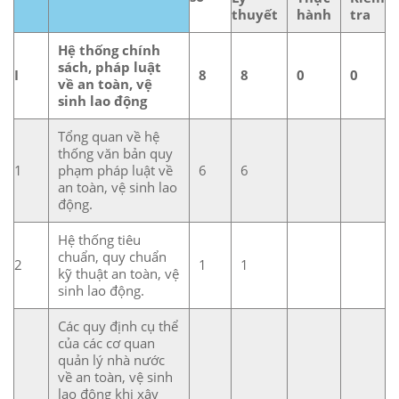
thuyết
hành
tra
Hệ thống chính
sách, pháp luật
I
8
8
0
0
về an toàn, vệ
sinh lao động
Tổng quan về hệ
thống văn bản quy
1
phạm pháp luật về
6
6
an toàn, vệ sinh lao
động.
Hệ thống tiêu
chuẩn, quy chuẩn
2
1
1
kỹ thuật an toàn, vệ
sinh lao động.
Các quy định cụ thể
của các cơ quan
quản lý nhà nước
về an toàn, vệ sinh
lao động khi xây