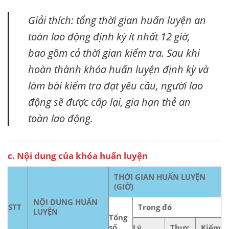
Giải thích: tổng thời gian huấn luyện an
toàn lao động định kỳ ít nhất 12 giờ,
bao gồm cả thời gian kiểm tra. Sau khi
hoàn thành khóa huấn luyện định kỳ và
làm bài kiểm tra đạt yêu cầu, người lao
động sẽ được cấp lại, gia hạn thẻ an
toàn lao động.
c. Nội dung của khóa huấn luyện
THỜI GIAN HUẤN LUYỆN
(GIỜ)
NỘI DUNG HUẤN
STT
Trong đó
LUYỆN
Tổng
số
Lý
Thực
Kiểm