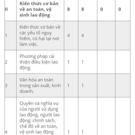
Kiến thức cơ bản
II
về an toàn, vệ
8
8
0
0
sinh lao động
Kiến thức cơ bản về
các yếu tố nguy
1
4
4
hiểm, có hại tại nơi
làm việc.
Phương pháp cải
2
thiện điều kiện lao
1
1
động.
Văn hóa an toàn
3
trong sản xuất, kinh
1
1
doanh.
Quyền và nghĩa vụ
của người sử dụng
lao động, người lao
động; chính sách,
chế độ về an toàn,
4
vệ sinh lao động
1
1