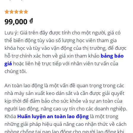
5.00
99,000
1
trên 5
₫
dựa trên
đánh giá
Lưu ý: Giá trên đây được tính cho một người, giá có
thể biến động tùy vào số lượng học viên tham gia
khóa học và tùy vào vận động của thị trường, để được
hỗ trợ chính xác hơn về giá xin tham khảo
bảng báo
giá
hoặc liên hệ trực tiếp với nhân viên tư vấn của
chúng tôi.
An toàn lao động là một vấn đề quan trọng trong các
nhà máy sản xuất keo dán sắt và cần được giải quyết
kịp thời để đảm bảo cho sức khỏe và sự an toàn của
người lao động, nâng cao uy tín cho các doanh nghiệp.
Khóa
Huấn luyện an toàn lao động
là một trong
những giải pháp hiệu quả nâng cao nhận thức về cách
phòng chống tai nạn lao động cho người lao động khi