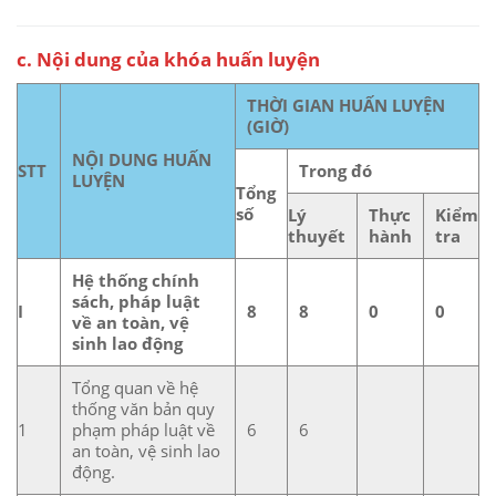
c. Nội dung của khóa huấn luyện
THỜI GIAN HUẤN LUYỆN
(GIỜ)
NỘI DUNG HUẤN
STT
Trong đó
LUYỆN
Tổng
số
Lý
Thực
Kiểm
thuyết
hành
tra
Hệ thống chính
sách, pháp luật
I
8
8
0
0
về an toàn, vệ
sinh lao động
Tổng quan về hệ
thống văn bản quy
1
phạm pháp luật về
6
6
an toàn, vệ sinh lao
động.