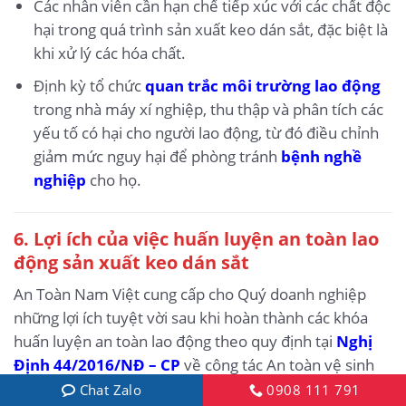
Các nhân viên cần hạn chế tiếp xúc với các chất độc
hại trong quá trình sản xuất keo dán sắt, đặc biệt là
khi xử lý các hóa chất.
Định kỳ tổ chức
quan trắc môi trường lao động
trong nhà máy xí nghiệp, thu thập và phân tích các
yếu tố có hại cho người lao động, từ đó điều chỉnh
giảm mức nguy hại để phòng tránh
bệnh nghề
nghiệp
cho họ.
6.
Lợi ích của việc huấn luyện an toàn lao
động sản xuất keo dán sắt
An Toàn Nam Việt cung cấp cho Quý doanh nghiệp
những lợi ích tuyệt vời sau khi hoàn thành các khóa
huấn luyện an toàn lao động theo quy định tại
Nghị
Định 44/2016/NĐ – CP
về công tác An toàn vệ sinh
lao động, Các công ty, xí nghiệp, doanh nghiệp.
Chat Zalo
0908 111 791