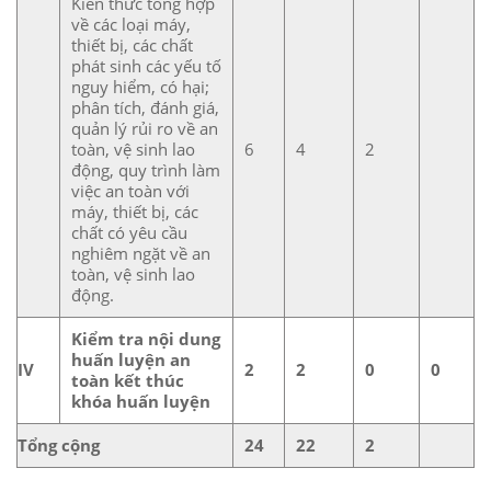
Kiến thức tổng hợp
về các loại máy,
thiết bị, các chất
phát sinh các yếu tố
nguy hiểm, có hại;
phân tích, đánh giá,
quản lý rủi ro về an
toàn, vệ sinh lao
6
4
2
động, quy trình làm
việc an toàn với
máy, thiết bị, các
chất có yêu cầu
nghiêm ngặt về an
toàn, vệ sinh lao
động.
Kiểm tra nội dung
huấn luyện an
IV
2
2
0
0
toàn kết thúc
khóa huấn luyện
Tổng cộng
24
22
2