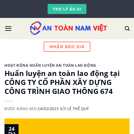
Skip
TRỢ LÝ ẢO AI
to
content
NHẬN BÁO GIÁ
HOẠT ĐỘNG HUẤN LUYỆN AN TOÀN LAO ĐỘNG
Huấn luyện an toàn lao động tại
CÔNG TY CỔ PHẦN XÂY DỰNG
CÔNG TRÌNH GIAO THÔNG 674
ĐƯỢC ĐĂNG VÀO
24/02/2025
BỞI
LÊ THẾ QUÝ
24
Th2