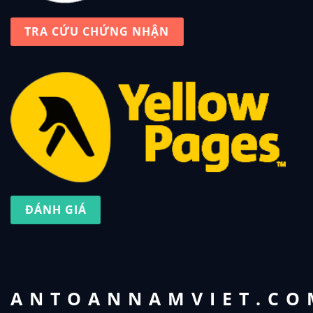
TRA CỨU CHỨNG NHẬN
ĐÁNH GIÁ
ANTOANNAMVIET.CO