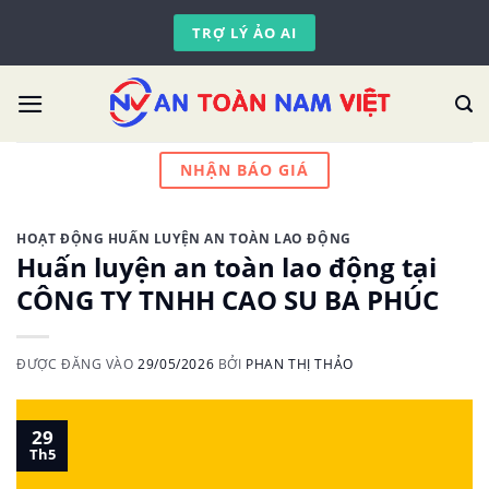
Skip
TRỢ LÝ ẢO AI
to
content
NHẬN BÁO GIÁ
HOẠT ĐỘNG HUẤN LUYỆN AN TOÀN LAO ĐỘNG
Huấn luyện an toàn lao động tại
CÔNG TY TNHH CAO SU BA PHÚC
ĐƯỢC ĐĂNG VÀO
29/05/2026
BỞI
PHAN THỊ THẢO
29
Th5