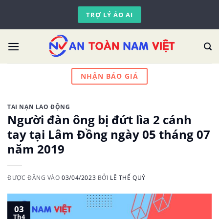
Skip
TRỢ LÝ ẢO AI
to
content
NHẬN BÁO GIÁ
TAI NẠN LAO ĐỘNG
Người đàn ông bị đứt lìa 2 cánh
tay tại Lâm Đồng ngày 05 tháng 07
năm 2019
ĐƯỢC ĐĂNG VÀO
03/04/2023
BỞI
LÊ THẾ QUÝ
03
Th4