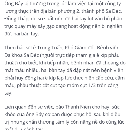
Ông Bảy bị thương trong lúc làm việc tại một công ty
lương thực trên địa bàn phường 2, thành phố Sa Đéc,
Đồng Tháp, do sơ suất nên để hai tay lọt vào bộ phận
trục quay máy sấy gạo đang hoạt động nên bị nghiền
đứt hai bàn tay.
Theo bác sĩ Lê Trọng Tuấn, Phó Giám đốc Bệnh viện
Đa khoa Sa Đéc (người trực tiếp tham gia ê kíp phẫu
thuật) cho biết, khi tiếp nhận, bệnh nhân đã choáng do
mất máu nhiều, hai bàn tay đã dập nát nên bệnh viện
phải huy động hai ê kíp lập tức thực hiện cấp cứu, cầm
máu, phẫu thuật cắt cụt tạo mỏm cụt 1/3 trên cẳng
tay.
Liên quan đến sự việc, báo Thanh Niên cho hay, sức
khỏe của ông Bảy cơ bản được phục hồi sau khi điều
trị nhưng chấn thương tâm lý còn nặng nề do cùng lúc
mất đi 2 cánh tay.