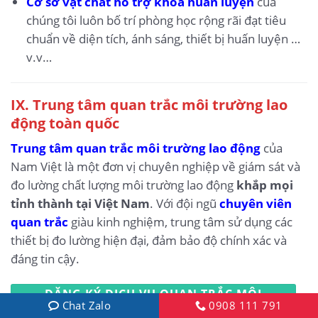
Cơ sở vật chất hỗ trợ khóa huấn luyện
của
chúng tôi luôn bố trí phòng học rộng rãi đạt tiêu
chuẩn về diện tích, ánh sáng, thiết bị huấn luyện …
v.v…
IX.
Trung tâm quan trắc môi trường lao
động toàn quốc
Trung tâm quan trắc môi trường lao động
của
Nam Việt là một đơn vị chuyên nghiệp về giám sát và
đo lường chất lượng môi trường lao động
khắp mọi
tỉnh thành tại Việt Nam
. Với đội ngũ
chuyên viên
quan trắc
giàu kinh nghiệm, trung tâm sử dụng các
thiết bị đo lường hiện đại, đảm bảo độ chính xác và
đáng tin cậy.
ĐĂNG KÝ DỊCH VỤ QUAN TRẮC MÔI
Chat Zalo
0908 111 791
TRƯỜNG LAO ĐỘNG