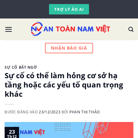
Skip
TRỢ LÝ ẢO AI
to
content
NHẬN BÁO GIÁ
SỰ CỐ BẤT NGỜ
Sự cố có thể làm hỏng cơ sở hạ
tầng hoặc các yếu tố quan trọng
khác
ĐƯỢC ĐĂNG VÀO
23/12/2023
BỞI
PHAN THỊ THẢO
23
Th12