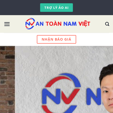
Skip
TRỢ LÝ ẢO AI
to
content
NHẬN BÁO GIÁ