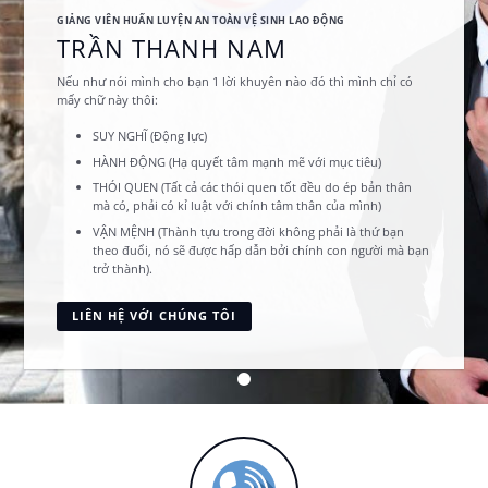
GIẢNG VIÊN HUẤN LUYỆN AN TOÀN VỆ SINH LAO ĐỘNG
TRẦN THANH NAM
Nếu như nói mình cho bạn 1 lời khuyên nào đó thì mình chỉ có
mấy chữ này thôi:
SUY NGHĨ (Động lực)
HÀNH ĐỘNG (Hạ quyết tâm mạnh mẽ với mục tiêu)
THÓI QUEN (Tất cả các thói quen tốt đều do ép bản thân
mà có, phải có kỉ luật với chính tâm thân của mình)
VẬN MỆNH (Thành tựu trong đời không phải là thứ bạn
theo đuổi, nó sẽ được hấp dẫn bởi chính con người mà bạn
trở thành).
LIÊN HỆ VỚI CHÚNG TÔI