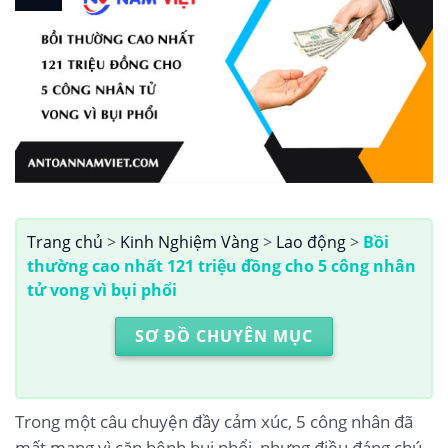
Trang chủ
>
Kinh Nghiệm Vàng
>
Lao động
>
Bồi
thường cao nhất 121 triệu đồng cho 5 công nhân
tử vong vì bụi phổi
SƠ ĐỒ CHUYÊN MỤC
Trong một câu chuyện đầy cảm xúc, 5 công nhân đã
mất mạng vì căn bệnh bụi phổi, nhưng điều đáng chú