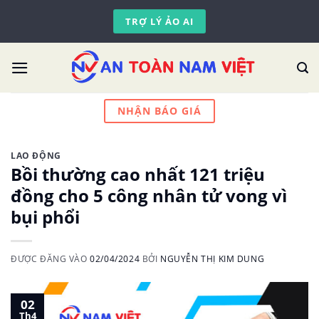
Skip
TRỢ LÝ ẢO AI
to
content
NHẬN BÁO GIÁ
LAO ĐỘNG
Bồi thường cao nhất 121 triệu
đồng cho 5 công nhân tử vong vì
bụi phổi
ĐƯỢC ĐĂNG VÀO
02/04/2024
BỞI
NGUYỄN THỊ KIM DUNG
02
Th4