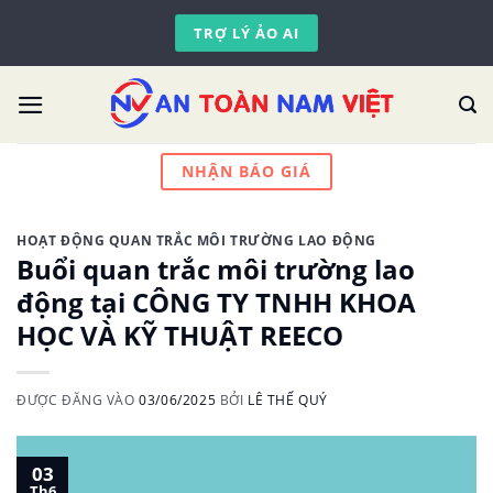
Skip
TRỢ LÝ ẢO AI
to
content
NHẬN BÁO GIÁ
HOẠT ĐỘNG QUAN TRẮC MÔI TRƯỜNG LAO ĐỘNG
Buổi quan trắc môi trường lao
động tại CÔNG TY TNHH KHOA
HỌC VÀ KỸ THUẬT REECO
ĐƯỢC ĐĂNG VÀO
03/06/2025
BỞI
LÊ THẾ QUÝ
03
Th6