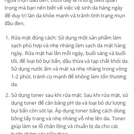
trọng mà bạn nên biết về việc vệ sinh da hàng ngày
để duy trì làn da khỏe mạnh và tránh tình trạng mụn
đầu đen.
Rửa mặt đúng cách: Sử dụng một sản phẩm làm
sạch phù hợp và nhẹ nhàng làm sạch da mặt hàng
ngày. Rửa mặt hai lần mỗi ngày, buổi sáng và buổi
tối, để loại bỏ bụi bẩn, dầu thừa và tạp chất khỏi da.
Sử dụng nước ấm và mát xa nhẹ nhàng trong vòng
1-2 phút, tránh cọ mạnh để không làm tổn thương
da.
Sử dụng toner sau khi rửa mặt: Sau khi rửa mặt, sử
dụng toner để cân bằng pH da và loại bỏ dư lượng
bụi bẩn còn sót lại. Áp dụng toner bằng cách dùng
bông tẩy trang và nhẹ nhàng vỗ nhẹ lên da. Toner
giúp làm se lỗ chân lông và chuẩn bị da cho các
bước chăm sóc tiếp theo.