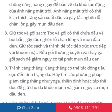
chống nắng hàng ngày để bảo vệ da khỏi tác động
của ánh nắng mặt trời. Ánh nắng mặt trời có thể
kích thích tăng sản xuất dầu và gây tắc nghẽn lỗ
chân lông, gây mụn đầu đen.
Giữ tóc và gối sạch: Tóc và gối có thể chứa dầu và
bụi bẩn, gây tắc nghẽn lỗ chân lông và mụn đầu
đen. Giữ tóc sạch và tránh để tóc tiếp xúc trực tiếp
với khuôn mặt. Rửa gối thường xuyên và thay ga
gối sạch để giảm nguy cơ tái phát mụn đầu đen.
Tránh căng thẳng: Căng thẳng có thể tác động tiêu
cực đến tình trạng da. Hãy tìm các phương pháp
giảm căng thẳng như yoga, thiền định hoặc tập thể
dục để giữ cho da khỏe mạnh và giảm nguy cơ mụn
đầu đen.
Kiên nhẫn và kiên trì: Chăm sóc da để ngăn ngừa
Chat Zalo
0908 111 791
mụn đầu đen là một quá trình dài và đòi hỏi sự kiên