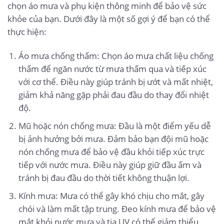
chọn áo mưa và phụ kiện thông minh để bảo vệ sức
khỏe của bạn. Dưới đây là một số gợi ý để bạn có thể
thực hiện:
Áo mưa chống thấm: Chọn áo mưa chất liệu chống
thấm để ngăn nước từ mưa thấm qua và tiếp xúc
với cơ thể. Điều này giúp tránh bị ướt và mất nhiệt,
giảm khả năng gặp phải đau đầu do thay đổi nhiệt
độ.
Mũ hoặc nón chống mưa: Đầu là một điểm yếu dễ
bị ảnh hưởng bởi mưa. Đảm bảo bạn đội mũ hoặc
nón chống mưa để bảo vệ đầu khỏi tiếp xúc trực
tiếp với nước mưa. Điều này giúp giữ đầu ấm và
tránh bị đau đầu do thời tiết không thuận lợi.
Kính mưa: Mưa có thể gây khó chịu cho mắt, gây
chói và làm mất tập trung. Đeo kính mưa để bảo vệ
mắt khỏi nước mưa và tia UV có thể giảm thiểu