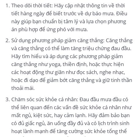
Theo dõi thời tiết: Hãy cập nhật thông tin về thời
tiết hàng ngày để biết trước về dự báo mưa. Điều
này giúp bạn chuẩn bị tâm lý và lựa chọn phương
án phù hợp để ứng phó với mưa.
Sử dụng phương pháp giảm căng thẳng: Căng thẳng
và căng thẳng có thể làm tăng triệu chứng đau đầu.
Hãy tìm hiểu và áp dụng các phương pháp giảm
căng thẳng như yoga, thiền định, hoặc thực hiện
các hoạt động thư giãn như đọc sách, nghe nhạc,
hoặc đi dạo để giảm bớt căng thẳng và giữ tinh thần
thoải mái.
Chăm sóc sức khỏe cá nhân: Đau đầu mưa đầu có
thể liên quan đến các vấn đề sức khỏe cá nhân như
mất ngủ, kiệt sức, hay cảm lạnh. Hãy đảm bảo bạn
có đủ giấc ngủ, ăn uống đầy đủ và có lịch trình sinh
hoạt lành mạnh để tăng cường sức khỏe tổng thể