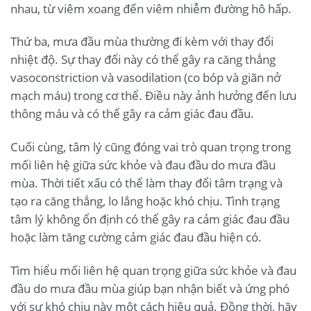
nhau, từ viêm xoang đến viêm nhiễm đường hô hấp.
Thứ ba, mưa đầu mùa thường đi kèm với thay đổi
nhiệt độ. Sự thay đổi này có thể gây ra căng thẳng
vasoconstriction và vasodilation (co bóp và giãn nở
mạch máu) trong cơ thể. Điều này ảnh hưởng đến lưu
thông máu và có thể gây ra cảm giác đau đầu.
Cuối cùng, tâm lý cũng đóng vai trò quan trọng trong
mối liên hệ giữa sức khỏe và đau đầu do mưa đầu
mùa. Thời tiết xấu có thể làm thay đổi tâm trạng và
tạo ra căng thẳng, lo lắng hoặc khó chịu. Tình trạng
tâm lý không ổn định có thể gây ra cảm giác đau đầu
hoặc làm tăng cường cảm giác đau đầu hiện có.
Tìm hiểu mối liên hệ quan trọng giữa sức khỏe và đau
đầu do mưa đầu mùa giúp bạn nhận biết và ứng phó
với sự khó chịu này một cách hiệu quả. Đồng thời, hãy