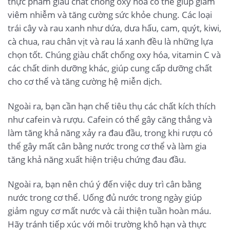
thực phẩm giàu chất chống oxy hóa có thể giúp giảm
viêm nhiễm và tăng cường sức khỏe chung. Các loại
trái cây và rau xanh như dứa, dưa hấu, cam, quýt, kiwi,
cà chua, rau chân vịt và rau lá xanh đều là những lựa
chọn tốt. Chúng giàu chất chống oxy hóa, vitamin C và
các chất dinh dưỡng khác, giúp cung cấp dưỡng chất
cho cơ thể và tăng cường hệ miễn dịch.
Ngoài ra, bạn cần hạn chế tiêu thụ các chất kích thích
như cafein và rượu. Cafein có thể gây căng thẳng và
làm tăng khả năng xảy ra đau đầu, trong khi rượu có
thể gây mất cân bằng nước trong cơ thể và làm gia
tăng khả năng xuất hiện triệu chứng đau đầu.
Ngoài ra, bạn nên chú ý đến việc duy trì cân bằng
nước trong cơ thể. Uống đủ nước trong ngày giúp
giảm nguy cơ mất nước và cải thiện tuần hoàn máu.
Hãy tránh tiếp xúc với môi trường khô hạn và thực