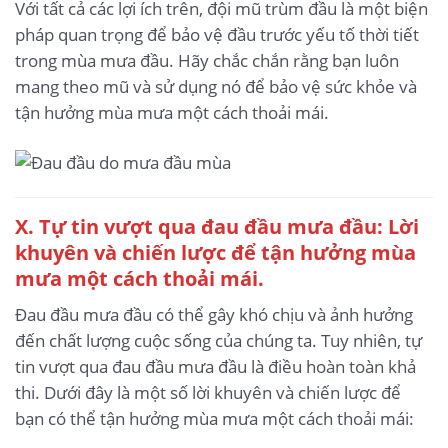
Với tất cả các lợi ích trên, đội mũ trùm đầu là một biện
pháp quan trọng để bảo vệ đầu trước yếu tố thời tiết
trong mùa mưa đầu. Hãy chắc chắn rằng bạn luôn
mang theo mũ và sử dụng nó để bảo vệ sức khỏe và
tận hưởng mùa mưa một cách thoải mái.
X. Tự tin vượt qua đau đầu mưa đầu: Lời
khuyên và chiến lược để tận hưởng mùa
mưa một cách thoải mái.
Đau đầu mưa đầu có thể gây khó chịu và ảnh hưởng
đến chất lượng cuộc sống của chúng ta. Tuy nhiên, tự
tin vượt qua đau đầu mưa đầu là điều hoàn toàn khả
thi. Dưới đây là một số lời khuyên và chiến lược để
bạn có thể tận hưởng mùa mưa một cách thoải mái: