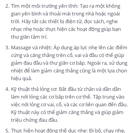
Tìm một môi trường yên tĩnh: Tạo ra một không
gian yên bình và thoải mái trong nhà hoặc ngoài
trời. Hãy tắt các thiết bị điện tử, đọc sách, nghe
nhạc nhẹ hoặc thực hiện các hoạt động giúp bạn
thư giãn tâm trí.
Massage và nhiệt: Áp dụng áp lực nhẹ lên các điểm
cứng và căng thẳng trên cổ, vai và đầu có thể giúp
giảm đau đầu và thư giãn cơ bắp. Ngoài ra, sử dụng
nhiệt để làm giảm căng thẳng cũng là một lựa chọn
hiệu quả.
Kỹ thuật thả lỏng cơ: Bắt đầu từ chân và dần dần
làm nới lỏng các cơ bắp trên cơ thể. Tập trung vào
việc nới lỏng cơ vai, cổ, và các cơ liên quan đến đầu.
Kỹ thuật này có thể giảm căng thẳng và giúp giảm
triệu chứng đau đầu.
Thực hiện hoạt động thể dục nhẹ: Đi bộ, chạy nhẹ,