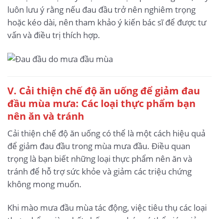
luôn lưu ý rằng nếu đau đầu trở nên nghiêm trọng
hoặc kéo dài, nên tham khảo ý kiến ​​bác sĩ để được tư
vấn và điều trị thích hợp.
V. Cải thiện chế độ ăn uống để giảm đau
đầu mùa mưa: Các loại thực phẩm bạn
nên ăn và tránh
Cải thiện chế độ ăn uống có thể là một cách hiệu quả
để giảm đau đầu trong mùa mưa đầu. Điều quan
trọng là bạn biết những loại thực phẩm nên ăn và
tránh để hỗ trợ sức khỏe và giảm các triệu chứng
không mong muốn.
Khi mào mưa đầu mùa tác động, việc tiêu thụ các loại