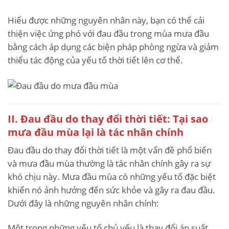
Hiểu được những nguyên nhân này, bạn có thể cải
thiện việc ứng phó với đau đầu trong mùa mưa đầu
bằng cách áp dụng các biện pháp phòng ngừa và giảm
thiểu tác động của yếu tố thời tiết lên cơ thể.
II. Đau đầu do thay đổi thời tiết: Tại sao
mưa đầu mùa lại là tác nhân chính
Đau đầu do thay đổi thời tiết là một vấn đề phổ biến
và mưa đầu mùa thường là tác nhân chính gây ra sự
khó chịu này. Mưa đầu mùa có những yếu tố đặc biệt
khiến nó ảnh hưởng đến sức khỏe và gây ra đau đầu.
Dưới đây là những nguyên nhân chính:
Một trong những yếu tố chủ yếu là thay đổi áp suất