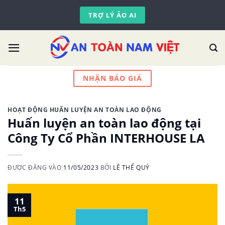
Skip
TRỢ LÝ ẢO AI
to
content
NHẬN BÁO GIÁ
HOẠT ĐỘNG HUẤN LUYỆN AN TOÀN LAO ĐỘNG
Huấn luyện an toàn lao động tại
Công Ty Cổ Phần INTERHOUSE LA
ĐƯỢC ĐĂNG VÀO
11/05/2023
BỞI
LÊ THẾ QUÝ
11
Th5