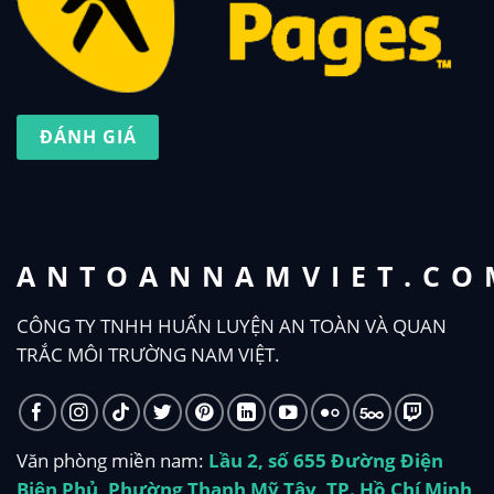
ĐÁNH GIÁ
ANTOANNAMVIET.CO
CÔNG TY TNHH HUẤN LUYỆN AN TOÀN VÀ QUAN
TRẮC MÔI TRƯỜNG NAM VIỆT.
Văn phòng miền nam:
Lầu 2, số 655 Đường Điện
Biên Phủ, Phường Thạnh Mỹ Tây, TP. Hồ Chí Minh,