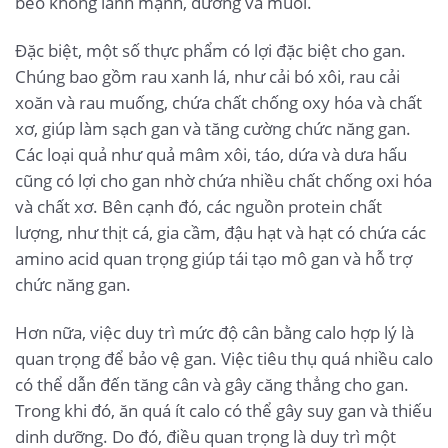
béo không lành mạnh, đường và muối.
Đặc biệt, một số thực phẩm có lợi đặc biệt cho gan.
Chúng bao gồm rau xanh lá, như cải bó xôi, rau cải
xoăn và rau muống, chứa chất chống oxy hóa và chất
xơ, giúp làm sạch gan và tăng cường chức năng gan.
Các loại quả như quả mâm xôi, táo, dứa và dưa hấu
cũng có lợi cho gan nhờ chứa nhiều chất chống oxi hóa
và chất xơ. Bên cạnh đó, các nguồn protein chất
lượng, như thịt cá, gia cầm, đậu hạt và hạt có chứa các
amino acid quan trọng giúp tái tạo mô gan và hỗ trợ
chức năng gan.
Hơn nữa, việc duy trì mức độ cân bằng calo hợp lý là
quan trọng để bảo vệ gan. Việc tiêu thụ quá nhiều calo
có thể dẫn đến tăng cân và gây căng thẳng cho gan.
Trong khi đó, ăn quá ít calo có thể gây suy gan và thiếu
dinh dưỡng. Do đó, điều quan trọng là duy trì một