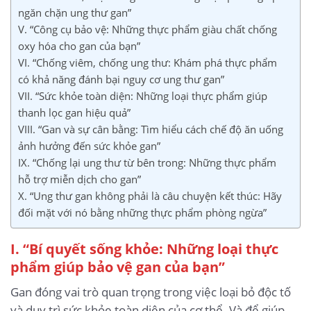
ngăn chặn ung thư gan”
V. “Công cụ bảo vệ: Những thực phẩm giàu chất chống
oxy hóa cho gan của bạn”
VI. “Chống viêm, chống ung thư: Khám phá thực phẩm
có khả năng đánh bại nguy cơ ung thư gan”
VII. “Sức khỏe toàn diện: Những loại thực phẩm giúp
thanh lọc gan hiệu quả”
VIII. “Gan và sự cân bằng: Tìm hiểu cách chế độ ăn uống
ảnh hưởng đến sức khỏe gan”
IX. “Chống lại ung thư từ bên trong: Những thực phẩm
hỗ trợ miễn dịch cho gan”
X. “Ung thư gan không phải là câu chuyện kết thúc: Hãy
đối mặt với nó bằng những thực phẩm phòng ngừa”
I. “Bí quyết sống khỏe: Những loại thực
phẩm giúp bảo vệ gan của bạn”
Gan đóng vai trò quan trọng trong việc loại bỏ độc tố
và duy trì sức khỏe toàn diện của cơ thể. Và để giúp