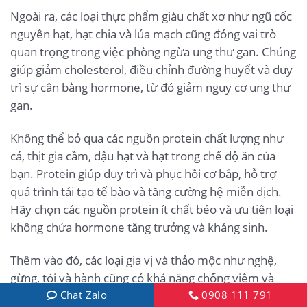
Ngoài ra, các loại thực phẩm giàu chất xơ như ngũ cốc
nguyên hạt, hạt chia và lúa mạch cũng đóng vai trò
quan trọng trong việc phòng ngừa ung thư gan. Chúng
giúp giảm cholesterol, điều chỉnh đường huyết và duy
trì sự cân bằng hormone, từ đó giảm nguy cơ ung thư
gan.
Không thể bỏ qua các nguồn protein chất lượng như
cá, thịt gia cầm, đậu hạt và hạt trong chế độ ăn của
bạn. Protein giúp duy trì và phục hồi cơ bắp, hỗ trợ
quá trình tái tạo tế bào và tăng cường hệ miễn dịch.
Hãy chọn các nguồn protein ít chất béo và ưu tiên loại
không chứa hormone tăng trưởng và kháng sinh.
Thêm vào đó, các loại gia vị và thảo mộc như nghệ,
gừng, tỏi và hành cũng có khả năng chống viêm và
chống ung thư. Chúng chứa các chất chống oxi hóa
Chat Zalo
0908 111 791