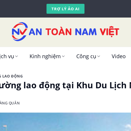
TRỢ LÝ ẢO AI
ịch vụ
Kinh nghiệm
Công cụ
Video
G LAO ĐỘNG
ường lao động tại Khu Du Lịch
OÀNG QUÂN