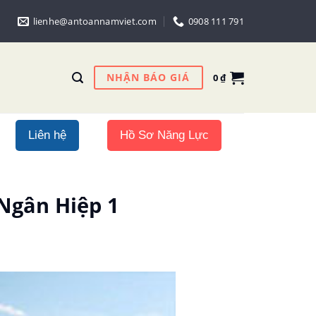
lienhe@antoannamviet.com
0908 111 791
NHẬN BÁO GIÁ
0
₫
Liên hệ
Hồ Sơ Năng Lực
 Ngân Hiệp 1