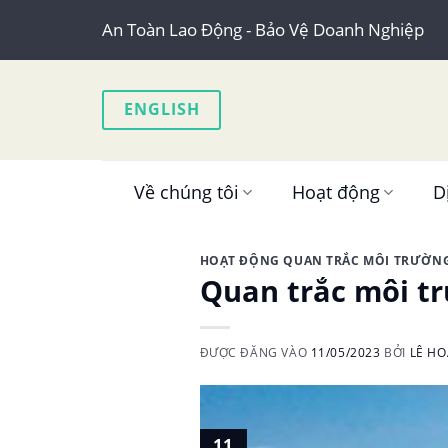
Skip
An Toàn Lao Động - Bảo Vệ Doanh Nghiệp
to
content
ENGLISH
Về chúng tôi
Hoạt động
D
HOẠT ĐỘNG QUAN TRẮC MÔI TRƯỜN
Quan trắc môi tr
ĐƯỢC ĐĂNG VÀO
11/05/2023
BỞI
LÊ H
11