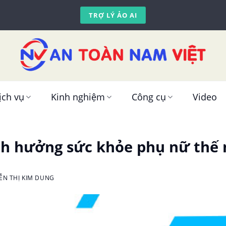
TRỢ LÝ ẢO AI
ịch vụ
Kinh nghiệm
Công cụ
Video
nh hưởng sức khỏe phụ nữ thế 
ỄN THỊ KIM DUNG