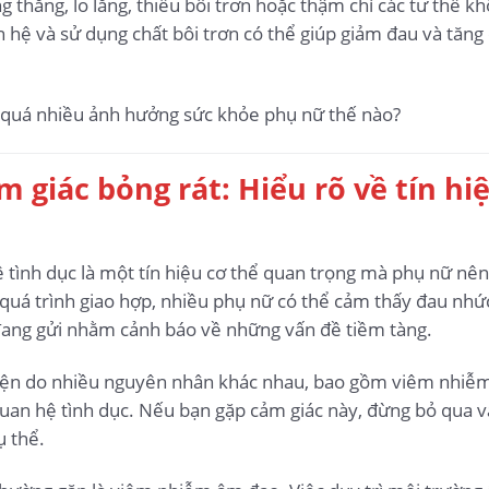
thẳng, lo lắng, thiếu bôi trơn hoặc thậm chí các tư thế 
n hệ và sử dụng chất bôi trơn có thể giúp giảm đau và tăng
m giác bỏng rát: Hiểu rõ về tín h
tình dục là một tín hiệu cơ thể quan trọng mà phụ nữ nên c
quá trình giao hợp, nhiều phụ nữ có thể cảm thấy đau nhức
ang gửi nhằm cảnh báo về những vấn đề tiềm tàng.
iện do nhiều nguyên nhân khác nhau, bao gồm viêm nhiễm, 
an hệ tình dục. Nếu bạn gặp cảm giác này, đừng bỏ qua và
ụ thể.