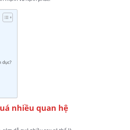
h dục?
quá nhiều quan hệ