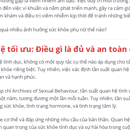
ường gặp là viêm nhiễm âm đạo. Việc duy trì môi trường
 đến việc vi khuẩn và nấm phát triển mạnh, gây ra cảm giá
m khám và điều trị viêm nhiễm kịp thời để tránh những bi
ệ tối ưu: Điều gì là đủ và an toà
ệ tình dục, không có một quy tắc cụ thể nào áp dụng cho tấ
khỏe riêng biệt. Tuy nhiên, việc xác định tần suất quan hệ 
oàn và hạnh phúc.
p chí Archives of Sexual Behaviour, tần suất quan hệ tình
ột năm, tương đương một lần mỗi tuần. Tuy nhiên, tần suất
ng sức khỏe, tình trạng hormone, và tình trạng tâm lý.
he cơ thể và đáp ứng những nhu cầu của bản thân. Quan hệ
h quan trọng của sức khỏe tình dục và sự hài hòa trong cuộ