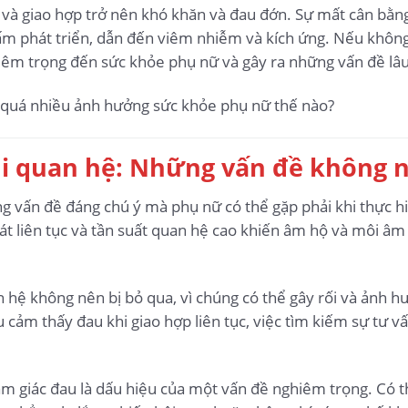
và giao hợp trở nên khó khăn và đau đớn. Sự mất cân bằn
ấm phát triển, dẫn đến viêm nhiễm và kích ứng. Nếu không đ
êm trọng đến sức khỏe phụ nữ và gây ra những vấn đề lâu d
khi quan hệ: Những vấn đề không 
g vấn đề đáng chú ý mà phụ nữ có thể gặp phải khi thực h
át liên tục và tần suất quan hệ cao khiến âm hộ và môi âm 
hệ không nên bị bỏ qua, vì chúng có thể gây rối và ảnh h
ảm thấy đau khi giao hợp liên tục, việc tìm kiếm sự tư vấn 
ảm giác đau là dấu hiệu của một vấn đề nghiêm trọng. Có t