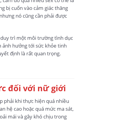
, cám dỗ quá nhiều sex có thể là
ng bị cuốn vào cảm giác thăng
, nhưng nó cũng cần phải được
 duy trì một môi trường tình dục
n ảnh hưởng tới sức khỏe tinh
yết định là rất quan trọng.
c đối với nữ giới
 phải khi thực hiện quá nhiều
quan hệ cao hoặc quá mức ma sát,
oải mái và gây khó chịu trong