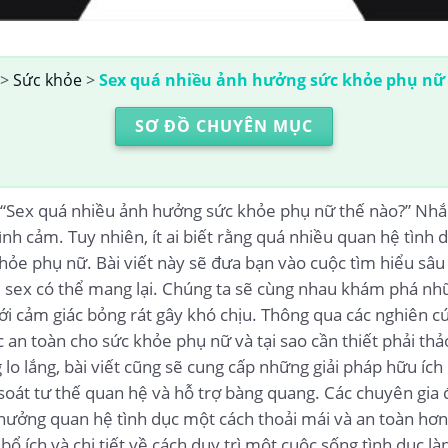
>
Sức khỏe
>
Sex quá nhiều ảnh hưởng sức khỏe phụ nữ
SƠ ĐỒ CHUYÊN MỤC
 “Sex quá nhiều ảnh hưởng sức khỏe phụ nữ thế nào?” Nhắc
ình cảm. Tuy nhiên, ít ai biết rằng quá nhiều quan hệ tình
ỏe phụ nữ. Bài viết này sẽ đưa bạn vào cuộc tìm hiểu sâ
u sex có thể mang lại. Chúng ta sẽ cùng nhau khám phá n
ới cảm giác bỏng rát gây khó chịu. Thông qua các nghiên cứ
 an toàn cho sức khỏe phụ nữ và tại sao cần thiết phải thả
 lo lắng, bài viết cũng sẽ cung cấp những giải pháp hữu ích
soát tư thế quan hệ và hỗ trợ bàng quang. Các chuyên gia
 hưởng quan hệ tình dục một cách thoải mái và an toàn hơ
bổ ích và chi tiết về cách duy trì một cuộc sống tình dục 