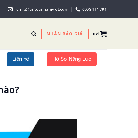
lienhe@antoannamviet.com
0908 111 791
NHẬN BÁO GIÁ
0
₫
Liên hệ
Hồ Sơ Năng Lực
nào?