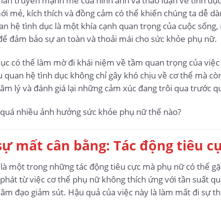
ự lan truyền mạnh mẽ của hình ảnh và thảo luận về tình dục
ới mẻ, kích thích và đồng cảm có thể khiến chúng ta dễ dà
an hệ tình dục là một khía cạnh quan trọng của cuộc sống
để đảm bảo sự an toàn và thoải mái cho sức khỏe phụ nữ.
 dục có thể làm mờ đi khái niệm về tầm quan trọng của việc
 quan hệ tình dục không chỉ gây khó chịu về cơ thể mà cò
âm lý và đánh giá lại những cảm xúc đang trôi qua trước qu
sự mất cân bằng: Tác động tiêu cự
à một trong những tác động tiêu cực mà phụ nữ có thể gặp
 phát từ việc cơ thể phụ nữ không thích ứng với tần suất 
 âm đạo giảm sút. Hậu quả của việc này là làm mất đi sự th