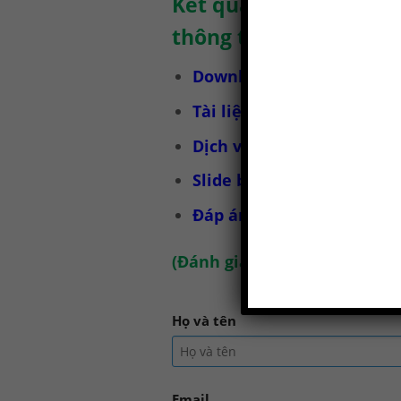
Kết quả của bài kiểm 
thông tin.
Download bài kiểm tra tr
Tài liệu huấn luyện an t
Dịch vụ huấn luyện an to
Slide bài giảng huấn luy
Đáp án bài kiểm tra trắc
(
Đánh giá chúng tôi tại đây
)
Họ và tên
Email