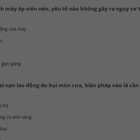
nh máy ép viên nén, yếu tố nào không gây ra nguy cơ t
động của máy
ép
à gọn gàng
ai nạn lao động do bụi mùn cưa, biện pháp nào là cần 
o hộ
ông có ánh sáng
 bụi