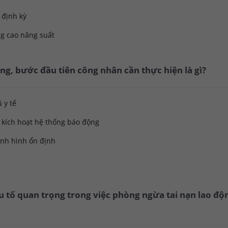
 định kỳ
ng cao năng suất
động, bước đầu tiên công nhân cần thực hiện là gì?
 y tế
 kích hoạt hệ thống báo động
tình hình ổn định
ếu tố quan trọng trong việc phòng ngừa tai nạn lao độ