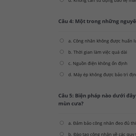
d. Không cần sử dụng bảo vệ mắ
Câu 4: Một trong những nguyên
a. Công nhân không được huấn l
b. Thời gian làm việc quá dài
c. Nguồn điện không ổn định
d. Máy ép không được bảo trì địn
Câu 5: Biện pháp nào dưới đây
mùn cưa?
a. Đảm bảo công nhân đeo đủ thi
b. Đào tạo công nhân về các quy 