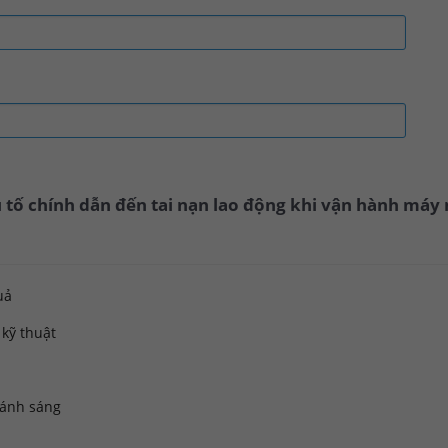
u tố chính dẫn đến tai nạn lao động khi vận hành má
uả
kỹ thuật
 ánh sáng