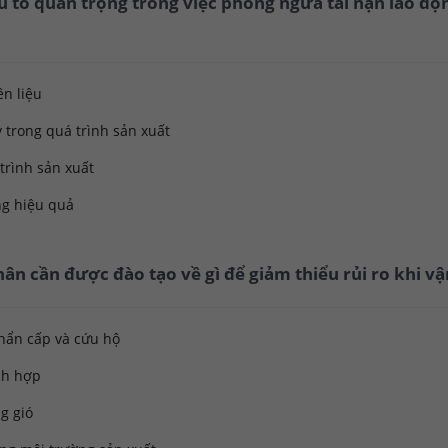
ếu tố quan trọng trong việc phòng ngừa tai nạn lao độ
ên liệu
y trong quá trình sản xuất
trình sản xuất
ng hiệu quả
hân cần được đào tạo về gì để giảm thiểu rủi ro khi v
khẩn cấp và cứu hộ
ch hợp
g gió