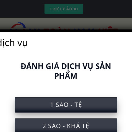
TRỢ LÝ ẢO AI
dịch vụ
ch vụ
Kinh nghiệm
Công cụ
Video
ĐÁNH GIÁ DỊCH VỤ SẢN
PHẨM
 nghiệm an toàn lao động sản x
1 SAO - TỆ
2 SAO - KHÁ TỆ