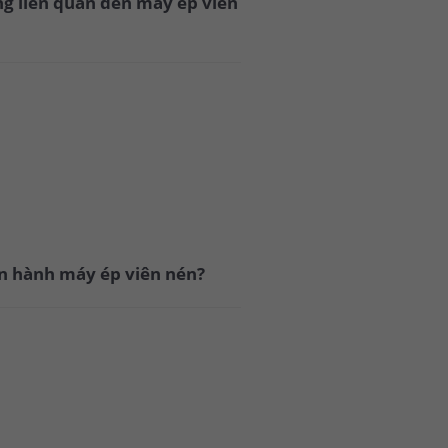
ng liên quan đến máy ép viên
ận hành máy ép viên nén?