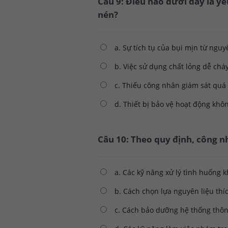
Câu 9: Điều nào dưới đây là y
nén?
a. Sự tích tụ của bụi mịn từ nguy
b. Việc sử dụng chất lỏng dễ chá
c. Thiếu công nhân giám sát quá 
d. Thiết bị bảo vệ hoạt động khô
Câu 10: Theo quy định, công n
a. Các kỹ năng xử lý tình huống 
b. Cách chọn lựa nguyên liệu thí
c. Cách bảo dưỡng hệ thống thôn