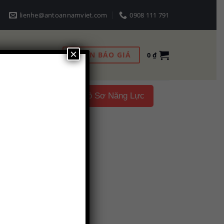
lienhe@antoannamviet.com
0908 111 791
×
NHẬN BÁO GIÁ
0
₫
Liên hệ
Hồ Sơ Năng Lực
uất viên nén