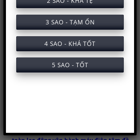
2 SAO - KHÁ TỆ
Email của bạn. Xin hãy điền đầy đủ thông
tin.
3 SAO - TẠM ỔN
Download bài kiểm tra trắc nghiệm an
toàn lao động vận hành máy điện tâm đồ
(Electrocardiogram - ECG)
4 SAO - KHÁ TỐT
Tài liệu huấn luyện an toàn lao động vận
hành máy điện tâm đồ
5 SAO - TỐT
(Electrocardiogram - ECG)
Dịch vụ huấn luyện an toàn lao động vận
hành máy điện tâm đồ
(Electrocardiogram - ECG) cấp chứng chỉ
Slide bài giảng huấn luyện an toàn lao
động vận hành máy điện tâm đồ
Đáp án bài trắc nghiệm Huấn luyện an