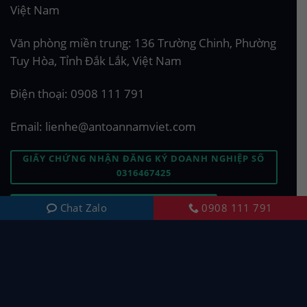
Việt Nam
Văn phòng miền trung: 136 Trường Chinh, Phường
Tuy Hòa, Tỉnh Đắk Lắk, Việt Nam
Điện thoại:
0908 111 791
Email:
lienhe@antoannamviet.com
GIẤY CHỨNG NHẬN ĐĂNG KÝ DOANH NGHIỆP SỐ
0316467425
ĐẶT CÂU HỎI CHO CHÚNG TÔI
Chat Zalo
0908 111 791
Bản quyền 2026 © Thiết kế bởi
antoannamviet.com