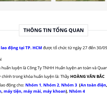
THÔNG TIN TỔNG QUAN
 lao động tại
TP. HCM
được tổ chức từ ngày 27 đến 30/09
N
óa huấn luyện là Công Ty TNHH Huấn luyện an toàn và Quan
y chính trong khóa huấn luyện là: Thầy
HOÀNG VĂN BẮC
 lao động cho:
Nhóm 1
,
Nhóm 2
,
Nhóm 3
(
An toàn điện
n
,
máy tiện
,
máy mài
,
máy khoan
)
,
N
hóm 4