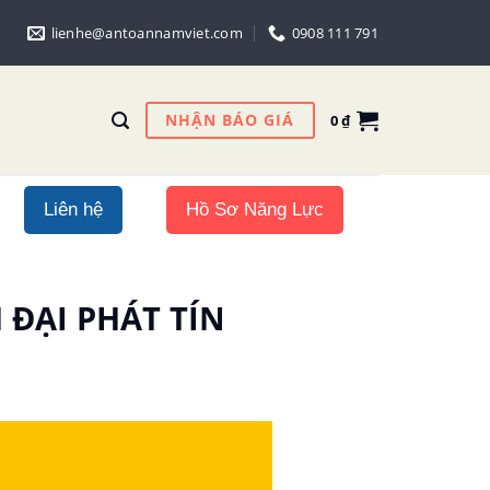
lienhe@antoannamviet.com
0908 111 791
NHẬN BÁO GIÁ
0
₫
Liên hệ
Hồ Sơ Năng Lực
 ĐẠI PHÁT TÍN