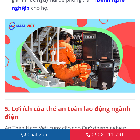
nghiệp
cho họ.
5. Lợi ích của thẻ an toàn lao động ngành
điện
An Toàn Nam Việt cung cấp cho Quý doanh nghiệp
Chat Zalo
0908 111 791
những lợi ích tuyệt vời sau khi hoàn thành các khóa