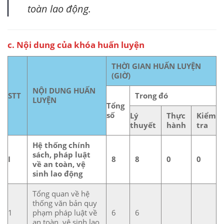
toàn lao động.
c. Nội dung của khóa huấn luyện
THỜI GIAN HUẤN LUYỆN
(GIỜ)
NỘI DUNG HUẤN
STT
Trong đó
LUYỆN
Tổng
số
Lý
Thực
Kiểm
thuyết
hành
tra
Hệ thống chính
sách, pháp luật
I
8
8
0
0
về an toàn, vệ
sinh lao động
Tổng quan về hệ
thống văn bản quy
1
phạm pháp luật về
6
6
an toàn, vệ sinh lao