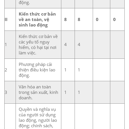
động.
Kiến thức cơ bản
II
về an toàn, vệ
8
8
0
0
sinh lao động
Kiến thức cơ bản về
các yếu tố nguy
1
4
4
hiểm, có hại tại nơi
làm việc.
Phương pháp cải
2
thiện điều kiện lao
1
1
động.
Văn hóa an toàn
3
trong sản xuất, kinh
1
1
doanh.
Quyền và nghĩa vụ
của người sử dụng
lao động, người lao
động; chính sách,