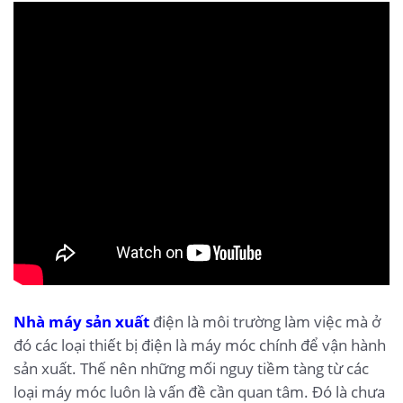
Nhà máy sản xuất
điện là môi trường làm việc mà ở
đó các loại thiết bị điện là máy móc chính để vận hành
sản xuất. Thế nên những mối nguy tiềm tàng từ các
loại máy móc luôn là vấn đề cần quan tâm. Đó là chưa