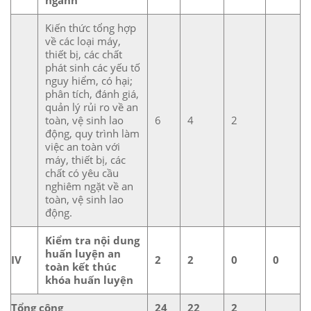
Kiến thức tổng hợp
về các loại máy,
thiết bị, các chất
phát sinh các yếu tố
nguy hiểm, có hại;
phân tích, đánh giá,
quản lý rủi ro về an
toàn, vệ sinh lao
6
4
2
động, quy trình làm
việc an toàn với
máy, thiết bị, các
chất có yêu cầu
nghiêm ngặt về an
toàn, vệ sinh lao
động.
Kiểm tra nội dung
huấn luyện an
IV
2
2
0
0
toàn kết thúc
khóa huấn luyện
Tổng cộng
24
22
2