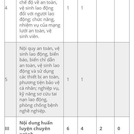
chế độ về an toàn,
4
vệ sinh lao động
1
1
đối với người lao
động; chức năng,
nhiệm vụ của mạng
lưới an toàn, vệ
sinh viên.
Nội quy an toàn, vệ
sinh lao động, biển
báo, biển chỉ dẫn
an toàn, vệ sinh lao
động và sử dụng
các thiết bị an toàn,
5
1
1
phương tiện bảo vệ
cá nhân; nghiệp vụ,
kỹ năng sơ cứu tai
nạn lao động,
phòng chống bệnh
nghề nghiệp.
Nội dung huấn
III
luyện chuyên
6
4
2
0
ngành