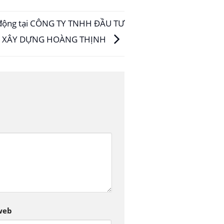
o động tại CÔNG TY TNHH ĐẦU TƯ
À XÂY DỰNG HOÀNG THỊNH
web