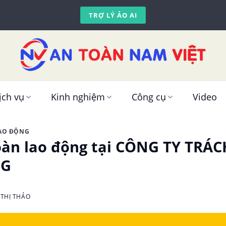
TRỢ LÝ ẢO AI
ịch vụ
Kinh nghiệm
Công cụ
Video
LAO ĐỘNG
oàn lao động tại CÔNG TY TR
NG
THỊ THẢO