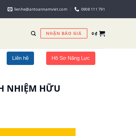
lienhe@antoannamviet.com
0908 111 791
NHẬN BÁO GIÁ
0
₫
Liên hệ
Hồ Sơ Năng Lực
ÁCH NHIỆM HỮU