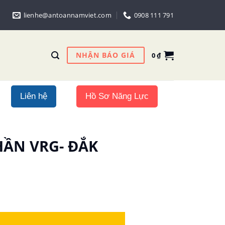
lienhe@antoannamviet.com
0908 111 791
NHẬN BÁO GIÁ
0
₫
Liên hệ
Hồ Sơ Năng Lực
HẦN VRG- ĐẮK