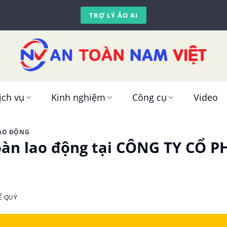
TRỢ LÝ ẢO AI
ịch vụ
Kinh nghiệm
Công cụ
Video
LAO ĐỘNG
àn lao động tại CÔNG TY CỔ P
Ế QUÝ