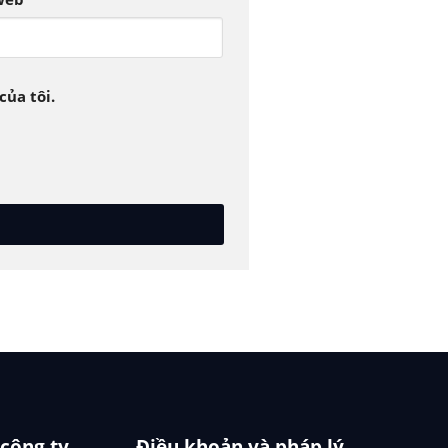
của tôi.
 công ty
Điều khoản và pháp lý