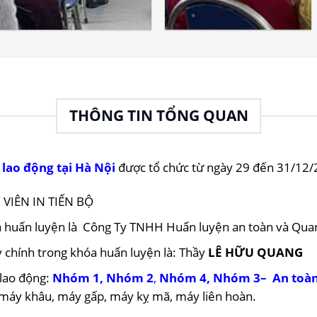
THÔNG TIN TỔNG QUAN
lao động tại Hà Nội
được tổ chức từ ngày 29 đến 31/12/2
VIÊN IN TIẾN BỘ
óa huấn luyện là Công Ty TNHH Huấn luyện an toàn và Qua
y chính trong khóa huấn luyện là: Thầy
LÊ HỮU QUANG
 lao động:
Nhóm 1
,
Nhóm 2
,
Nhóm 4
,
Nhóm 3
–
An toàn
: máy khâu, máy gấp, máy kỵ mã, máy liên hoàn.