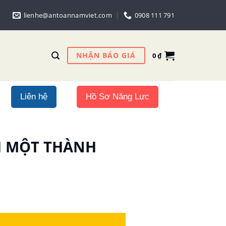
lienhe@antoannamviet.com
0908 111 791
NHẬN BÁO GIÁ
0
₫
Liên hệ
Hồ Sơ Năng Lực
HH MỘT THÀNH