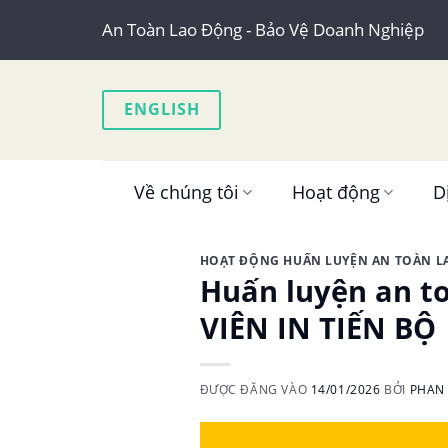
Skip
An Toàn Lao Động - Bảo Vệ Doanh Nghiệp
to
content
ENGLISH
Về chúng tôi
Hoạt động
D
HOẠT ĐỘNG HUẤN LUYỆN AN TOÀN 
Huấn luyện an t
VIÊN IN TIẾN BỘ
ĐƯỢC ĐĂNG VÀO
14/01/2026
BỞI
PHAN 