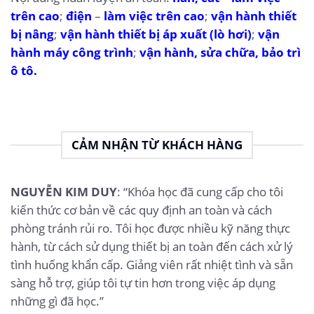
trên cao
;
điện
–
làm việc trên cao
;
vận hành thiết
bị nâng
;
vận hành thiết bị áp xuất (lò hơi)
;
vận
hành máy công trình
;
vận hành, sửa chữa, bảo trì
ô tô.
CẢM NHẬN TỪ KHÁCH HÀNG
NGUYỄN KIM DUY
: “Khóa học đã cung cấp cho tôi
kiến thức cơ bản về các quy định an toàn và cách
phòng tránh rủi ro. Tôi học được nhiều kỹ năng thực
hành, từ cách sử dụng thiết bị an toàn đến cách xử lý
tình huống khẩn cấp. Giảng viên rất nhiệt tình và sẵn
sàng hỗ trợ, giúp tôi tự tin hơn trong việc áp dụng
những gì đã học.”