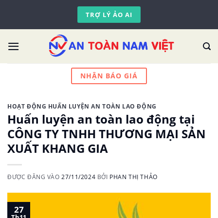
Skip
TRỢ LÝ ẢO AI
to
content
NHẬN BÁO GIÁ
HOẠT ĐỘNG HUẤN LUYỆN AN TOÀN LAO ĐỘNG
Huấn luyện an toàn lao động tại
CÔNG TY TNHH THƯƠNG MẠI SẢN
XUẤT KHANG GIA
ĐƯỢC ĐĂNG VÀO
27/11/2024
BỞI
PHAN THỊ THẢO
27
Th11