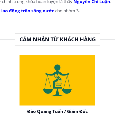
y chính trong khóa huấn luyện là thầy
Nguyễn Chí Luận
.
 lao động trên sông nước
cho nhóm 3.
CẢM NHẬN TỪ KHÁCH HÀNG
Đào Quang Tuấn / Giám Đốc