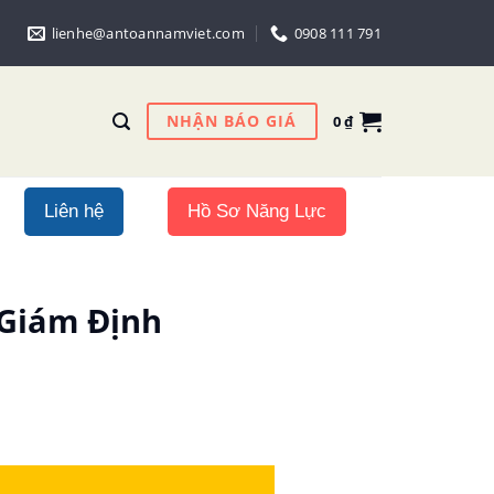
lienhe@antoannamviet.com
0908 111 791
NHẬN BÁO GIÁ
0
₫
Liên hệ
Hồ Sơ Năng Lực
 Giám Định