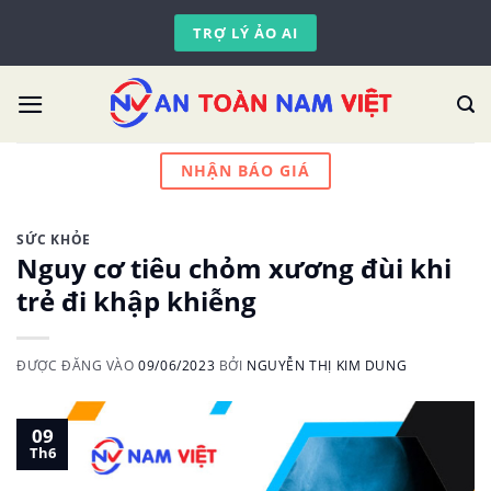
Skip
TRỢ LÝ ẢO AI
to
content
NHẬN BÁO GIÁ
SỨC KHỎE
Nguy cơ tiêu chỏm xương đùi khi
trẻ đi khập khiễng
ĐƯỢC ĐĂNG VÀO
09/06/2023
BỞI
NGUYỄN THỊ KIM DUNG
09
Th6