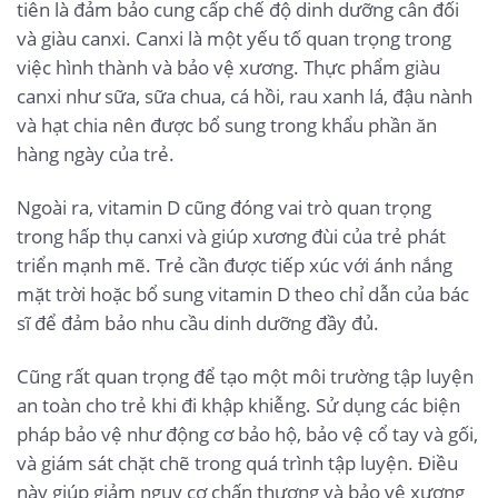
tiên là đảm bảo cung cấp chế độ dinh dưỡng cân đối
và giàu canxi. Canxi là một yếu tố quan trọng trong
việc hình thành và bảo vệ xương. Thực phẩm giàu
canxi như sữa, sữa chua, cá hồi, rau xanh lá, đậu nành
và hạt chia nên được bổ sung trong khẩu phần ăn
hàng ngày của trẻ.
Ngoài ra, vitamin D cũng đóng vai trò quan trọng
trong hấp thụ canxi và giúp xương đùi của trẻ phát
triển mạnh mẽ. Trẻ cần được tiếp xúc với ánh nắng
mặt trời hoặc bổ sung vitamin D theo chỉ dẫn của bác
sĩ để đảm bảo nhu cầu dinh dưỡng đầy đủ.
Cũng rất quan trọng để tạo một môi trường tập luyện
an toàn cho trẻ khi đi khập khiễng. Sử dụng các biện
pháp bảo vệ như động cơ bảo hộ, bảo vệ cổ tay và gối,
và giám sát chặt chẽ trong quá trình tập luyện. Điều
này giúp giảm nguy cơ chấn thương và bảo vệ xương