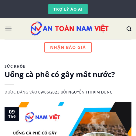
Skip
TRỢ LÝ ẢO AI
to
content
NHẬN BÁO GIÁ
SỨC KHỎE
Uống cà phê có gây mất nước?
ĐƯỢC ĐĂNG VÀO
09/06/2023
BỞI
NGUYỄN THỊ KIM DUNG
09
Th6