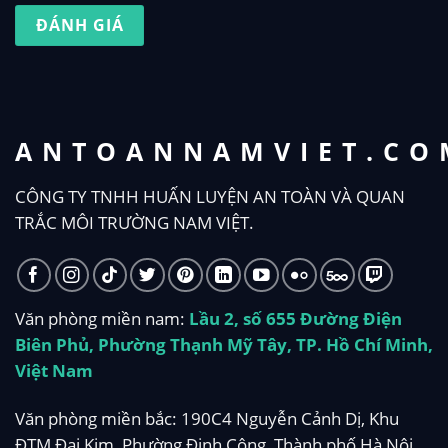
ĐÁNH GIÁ
ANTOANNAMVIET.CO
CÔNG TY TNHH HUẤN LUYỆN AN TOÀN VÀ QUAN
TRẮC MÔI TRƯỜNG NAM VIỆT.
Văn phòng miền nam:
Lầu 2, số 655 Đường Điện
Biên Phủ, Phường Thạnh Mỹ Tây, TP. Hồ Chí Minh,
Việt Nam
Văn phòng miền bắc: 190C4 Nguyễn Cảnh Dị, Khu
ĐTM Đại Kim, Phường Định Công, Thành phố Hà Nội,