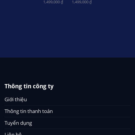
1,499,000
₫
1,499,000
₫
1,499,000
₫
g
xây dựng
000
₫
1,199,000
₫
Thông tin công ty
Giới thiệu
Thông tin thanh toán
Tuyển dụng
Liên hệ