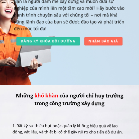
Bạn là người đam mê xây dựng và muốn đưa sự
nghiệp của mình lên một tầm cao mới? Hãy bước vào
hành trình chuyên sâu với chúng tôi – nơi mà khả
năng lãnh đạo của bạn sẽ được đào tạo và phát triển
đến mức tối đa!
ĐĂNG KÝ KHÓA BỒI DƯỠNG
NHẬN BÁO GIÁ
Những
khó khăn
của người chỉ huy trưởng
trong công trường xây dựng
1. Bất kỳ sự thiếu hụt hoặc quản lý không hiệu quả về lao
động, vật liệu, và thiết bị có thể gây rủi ro cho tiến độ dự án.