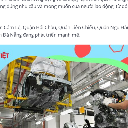
 ứng đúng nhu cầu và mong muốn của người lao động, từ đó
ận Cẩm Lệ, Quận Hải Châu, Quận Liên Chiểu, Quận Ngũ Hà
h Đà Nẵng đang phát triển mạnh mẽ.