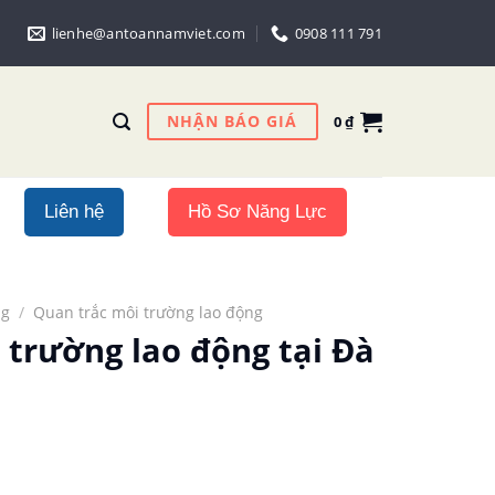
lienhe@antoannamviet.com
0908 111 791
NHẬN BÁO GIÁ
0
₫
Liên hệ
Hồ Sơ Năng Lực
ng
/
Quan trắc môi trường lao động
 trường lao động tại Đà