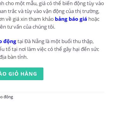
ính cho một mẫu, giá có thể biến động tùy vào
an trắc và tùy vào vận động của thị trường,
ơn về giá xin tham khảo
bảng báo giá
hoặc
iên tư vấn của chúng tôi.
o động
tại Đà Nẵng là một buổi thu thập,
ếu tố tại nơi làm việc có thể gây hại đến sức
địa bàn tỉnh.
ộng tại Đà Nẵng số lượng
ÀO GIỎ HÀNG
ao động