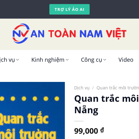
TRỢ LÝ ẢO AI
ịch vụ
Kinh nghiệm
Công cụ
Video
Dịch vụ
/
Quan trắc môi trườ
Quan trắc môi
Nẵng
99,000
₫