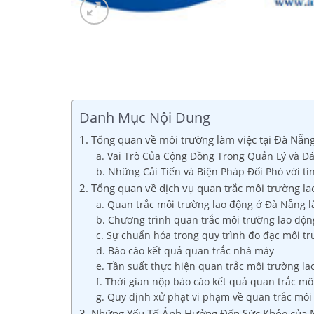
Danh Mục Nội Dung
1. Tổng quan về môi trường làm việc tại Đà Nẵn
a. Vai Trò Của Cộng Đồng Trong Quản Lý và Đ
b. Những Cải Tiến và Biện Pháp Đối Phó với tì
2. Tổng quan về dịch vụ quan trắc môi trường l
a. Quan trắc môi trường lao động ở Đà Nẵng là
b. Chương trình quan trắc môi trường lao độn
c. Sự chuẩn hóa trong quy trình đo đạc môi t
d. Báo cáo kết quả quan trắc nhà máy
e. Tần suất thực hiện quan trắc môi trường l
f. Thời gian nộp báo cáo kết quả quan trắc mô
g. Quy định xử phạt vi phạm về quan trắc môi
3. Những Yếu Tố Ảnh Hưởng Đến Sức Khỏe của 