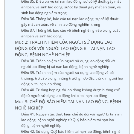
Điều 35. Điều tra vụ tai nạn lao động, sự cố kỹ thuật gây mất
an toàn, vệ sinh lao động, sự cố kỹ thuật gây mất an toàn, vệ
sinh lao động nghiêm trọng
Điều 36. Thống kê, báo cáo tai nạn lao động, sự cố kỹ thuật
gây mất an toàn, vệ sinh lao động nghiêm trọng
Điều 37. Thống kê, báo cáo về bệnh nghề nghiệp trong Luật
an toàn vệ sinh lao động
Mục 2: TRÁCH NHIỆM CỦA NGƯỜI SỬ DỤNG LAO
ĐỘNG ĐỐI VỚI NGƯỜI LAO ĐỘNG BỊ TAI NẠN LAO
ĐỘNG, BỆNH NGHỀ NGHIỆP
Điều 38. Trách nhiệm của người sử dụng lao động đối với
người lao động bị tai nạn lao động, bệnh nghề nghiệp
Điều 39. Trách nhiệm của người sử dụng lao động về bồi
thường, trợ cấp trong những trường hợp đặc thù khi người lao
động bị tai nạn lao động
Điều 40. Trường hợp người lao động không được hưởng chế
độ từ người sử dụng lao động khi bị tai nạn lao động
Mục 3: CHẾ ĐỘ BẢO HIỂM TAI NẠN LAO ĐỘNG, BỆNH
NGHỀ NGHIỆP
Điều 41. Nguyên tắc thực hiện chế độ đối với người bị tai nạn
lao động, bệnh nghề nghiệp từ Quỹ bảo hiểm tai nạn lao
động, bệnh nghề nghiệp
Điều 42. Sử dụng Quỹ bảo hiểm tai nạn lao động, bệnh nghề