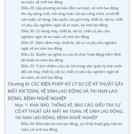
an toàn, vệ sinh lao động
Điều 29. Lập phương án bảo đảm an toàn, vệ sinh lao động
khi xây dựng mới, mở rộng hoặc cải tạo công trình, cơ sở để
sản xuất, sử dụng, bảo quản, lưu giữ máy, thiết bị, vật tư, chất
có yêu cầu nghiêm ngặt về an toàn, vệ sinh lao động
Điều 30. Sử dụng máy, thiết bị, vật tư, chất có yêu cầu
nghiêm ngặt về an toàn, vệ sinh lao động
Điều 31. Kiểm định máy, thiết bị, vật tư có yêu cầu nghiêm
ngặt về an toàn lao động
Điều 32. Quyền và nghĩa vụ của tổ chức hoạt động kiểm định
kỹ thuật an toàn lao động
Điều 33. Trách nhiệm của các bộ trong việc quản lý nhà nước
đối với máy, thiết bị, vật tư, chất có yêu cầu nghiêm ngặt về
an toàn, vệ sinh lao động
Chương III: CÁC BIỆN PHÁP XỬ LÝ SỰ CỐ KỸ THUẬT GÂY
MẤT AN TOÀN, VỆ SINH LAO ĐỘNG VÀ TAI NẠN LAO
ĐỘNG, BỆNH NGHỀ NGHIỆP
Mục 1: KHAI BÁO, THỐNG KÊ, BÁO CÁO, ĐIỀU TRA SỰ
CỐ KỸ THUẬT GÂY MẤT AN TOÀN, VỆ SINH LAO ĐỘNG,
TAI NẠN LAO ĐỘNG, BỆNH NGHỀ NGHIỆP
Điều 34. Khai báo tai nạn lao động, sự cố kỹ thuật gây mất an
toàn, vệ sinh lao động