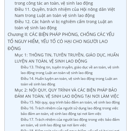
trong công tác an toàn, vệ sinh lao động
Điều 11. Quyền, trách nhiệm của Hội nông dân Việt
Nam trong Luật an toàn vệ sinh lao động
Điều 12. Các hành vi bị nghiêm cấm trong Luật an
toàn vệ sinh lao động
Chương II: CÁC BIỆN PHÁP PHÒNG, CHỐNG CÁC YẾU
TỐ NGUY HIỂM, YẾU TỐ CÓ HẠI CHO NGƯỜI LAO
ĐỘNG
Mục 1: THÔNG TIN, TUYÊN TRUYỀN, GIÁO DỤC, HUẤN
LUYỆN AN TOÀN, VỆ SINH LAO ĐỘNG
Điều 13. Thông tin, tuyên truyền, giáo dục về an toàn, vệ sinh
lao động trong Luật an toàn vệ sinh lao động
Điều 14. Huấn luyện an toàn, vệ sinh lao động trong Luật an
toàn vệ sinh lao động
Mục 2: NỘI QUY, QUY TRÌNH VÀ CÁC BIỆN PHÁP BẢO
ĐẢM AN TOÀN, VỆ SINH LAO ĐỘNG TẠI NƠI LÀM VIỆC
Điều 15. Nội quy, quy trình bảo đảm an toàn, vệ sinh lao động
Điều 16. Trách nhiệm của người sử dụng lao động trong việc
bảo đảm an toàn, vệ sinh lao động tại nơi làm việc
Điều 17. Trách nhiệm của người lao động trong việc bảo đảm
an toàn, vệ sinh lao động tại nơi làm việc
Điều 18. Kiểm soát các yếu tố nguy hiểm, yếu tố có hại tại nơi