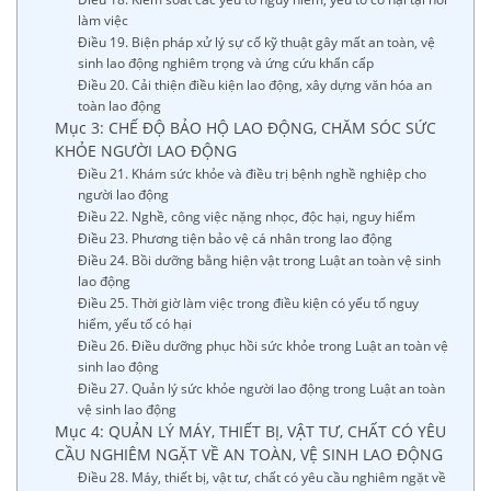
làm việc
Điều 19. Biện pháp xử lý sự cố kỹ thuật gây mất an toàn, vệ
sinh lao động nghiêm trọng và ứng cứu khẩn cấp
Điều 20. Cải thiện điều kiện lao động, xây dựng văn hóa an
toàn lao động
Mục 3: CHẾ ĐỘ BẢO HỘ LAO ĐỘNG, CHĂM SÓC SỨC
KHỎE NGƯỜI LAO ĐỘNG
Điều 21. Khám sức khỏe và điều trị bệnh nghề nghiệp cho
người lao động
Điều 22. Nghề, công việc nặng nhọc, độc hại, nguy hiểm
Điều 23. Phương tiện bảo vệ cá nhân trong lao động
Điều 24. Bồi dưỡng bằng hiện vật trong Luật an toàn vệ sinh
lao động
Điều 25. Thời giờ làm việc trong điều kiện có yếu tố nguy
hiểm, yếu tố có hại
Điều 26. Điều dưỡng phục hồi sức khỏe trong Luật an toàn vệ
sinh lao động
Điều 27. Quản lý sức khỏe người lao động trong Luật an toàn
vệ sinh lao động
Mục 4: QUẢN LÝ MÁY, THIẾT BỊ, VẬT TƯ, CHẤT CÓ YÊU
CẦU NGHIÊM NGẶT VỀ AN TOÀN, VỆ SINH LAO ĐỘNG
Điều 28. Máy, thiết bị, vật tư, chất có yêu cầu nghiêm ngặt về