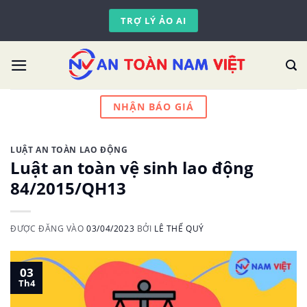
Skip
TRỢ LÝ ẢO AI
to
content
NHẬN BÁO GIÁ
LUẬT AN TOÀN LAO ĐỘNG
Luật an toàn vệ sinh lao động
84/2015/QH13
ĐƯỢC ĐĂNG VÀO
03/04/2023
BỞI
LÊ THẾ QUÝ
03
Th4