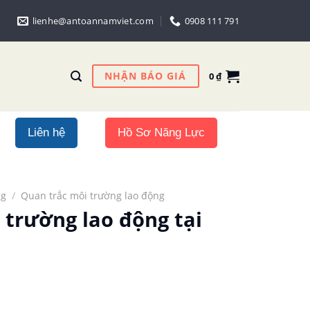
lienhe@antoannamviet.com
0908 111 791
NHẬN BÁO GIÁ
0
₫
Liên hệ
Hồ Sơ Năng Lực
ng
/
Quan trắc môi trường lao động
 trường lao động tại