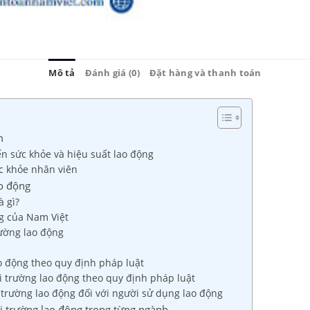
Mô tả
Đánh giá (0)
Đặt hàng và thanh toán
m
ến sức khỏe và hiệu suất lao động
c khỏe nhân viên
ao động
à gì?
g của Nam Việt
rường lao động
ao động theo quy định pháp luật
i trường lao động theo quy định pháp luật
 trường lao động đối với người sử dụng lao động
ôi trường lao động trong từng ngành