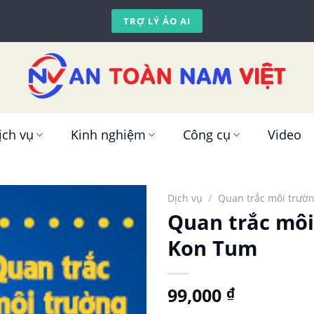
TRỢ LÝ ẢO AI
ịch vụ
Kinh nghiệm
Công cụ
Video
Dịch vụ
/
Quan trắc môi trườ
Quan trắc môi
Kon Tum
99,000
₫