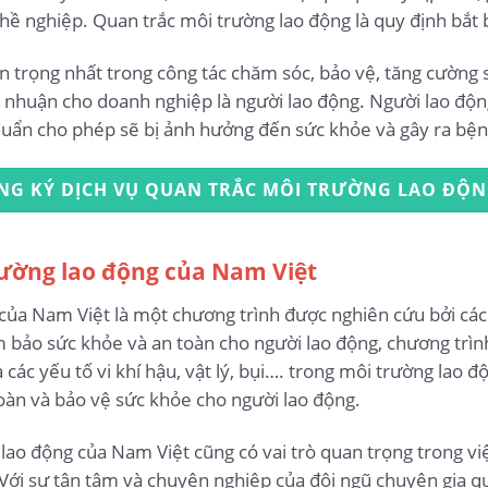
ề nghiệp. Quan trắc môi trường lao động là quy định bắt 
n trọng nhất trong công tác chăm sóc, bảo vệ, tăng cường 
ợi nhuận cho doanh nghiệp là người lao động. Người lao độn
chuẩn cho phép sẽ bị ảnh hưởng đến sức khỏe và gây ra bệ
NG KÝ DỊCH VỤ QUAN TRẮC MÔI TRƯỜNG LAO ĐỘ
rường lao động của Nam Việt
ủa Nam Việt là một chương trình được nghiên cứu bởi các k
m bảo sức khỏe và an toàn cho người lao động, chương trì
 các yếu tố vi khí hậu, vật lý, bụi…. trong môi trường lao 
oàn và bảo vệ sức khỏe cho người lao động.
lao động của Nam Việt cũng có vai trò quan trọng trong việ
 Với sự tận tâm và chuyên nghiệp của đội ngũ chuyên gia q