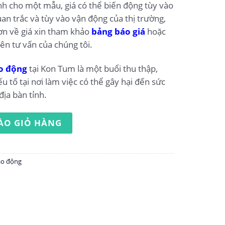
ính cho một mẫu, giá có thể biến động tùy vào
an trắc và tùy vào vận động của thị trường,
ơn về giá xin tham khảo
bảng báo giá
hoặc
iên tư vấn của chúng tôi.
o động
tại Kon Tum là một buổi thu thập,
ếu tố tại nơi làm việc có thể gây hại đến sức
địa bàn tỉnh.
ộng tại Kon Tum số lượng
ÀO GIỎ HÀNG
ao động