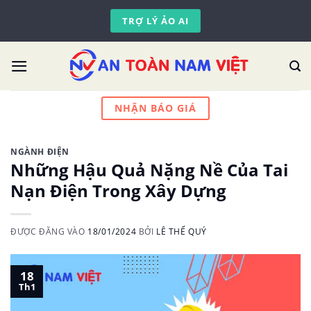
Skip
TRỢ LÝ ẢO AI
to
content
NHẬN BÁO GIÁ
NGÀNH ĐIỆN
Những Hậu Quả Nặng Nề Của Tai
Nạn Điện Trong Xây Dựng
ĐƯỢC ĐĂNG VÀO
18/01/2024
BỞI
LÊ THẾ QUÝ
18
Th1