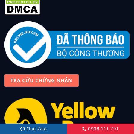
TRA CỨU CHỨNG NHẬN
Chat Zalo
0908 111 791