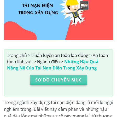
Trang chủ
>
Huấn luyện an toàn lao động
>
An toàn
theo lĩnh vực
>
Ngành điện
>
Những Hậu Quả
Nặng Nề Của Tai Nạn Điện Trong Xây Dựng
SƠ ĐỒ CHUYÊN MỤC
Trong ngành xây dựng, tai nạn điện đang là mối lo ngại
nghiêm trọng. Bài viết này đàm phán về những hậu
quả đau lòng mà những sự cố này mang lại, từ thương