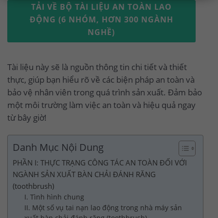
TẢI VỀ BỘ TÀI LIỆU AN TOÀN LAO
ĐỘNG (6 NHÓM, HƠN 300 NGÀNH
NGHỀ)
Tài liệu này sẽ là nguồn thông tin chi tiết và thiết
thực, giúp bạn hiểu rõ về các biện pháp an toàn và
bảo vệ nhân viên trong quá trình sản xuất. Đảm bảo
một môi trường làm việc an toàn và hiệu quả ngay
từ bây giờ!
Danh Mục Nội Dung
PHẦN I: THỰC TRẠNG CÔNG TÁC AN TOÀN ĐỐI VỚI
NGÀNH SẢN XUẤT BÀN CHẢI ĐÁNH RĂNG
(toothbrush)
I. Tình hình chung
II. Một số vụ tai nạn lao động trong nhà máy sản
xuất bàn chải đánh răng (toothbrush)