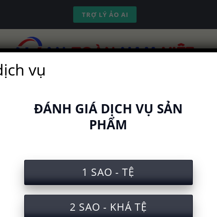
TRỢ LÝ ẢO AI
dịch vụ
ch vụ
Kinh nghiệm
Công cụ
Video
ĐÁNH GIÁ DỊCH VỤ SẢN
PHẨM
c nghiệm an toàn lao động khi 
1 SAO - TỆ
2 SAO - KHÁ TỆ