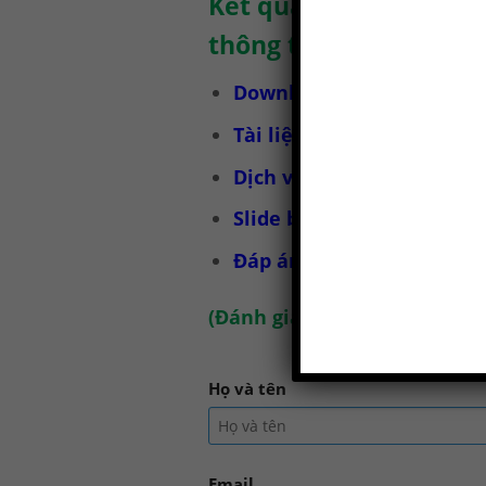
Kết quả của bài kiểm 
thông tin.
Download bài kiểm tra tr
Tài liệu huấn luyện an t
Dịch vụ huấn luyện an to
Slide bài giảng huấn luy
Đáp án bài trắc nghiệm H
(
Đánh giá chúng tôi tại đây
)
Họ và tên
Email