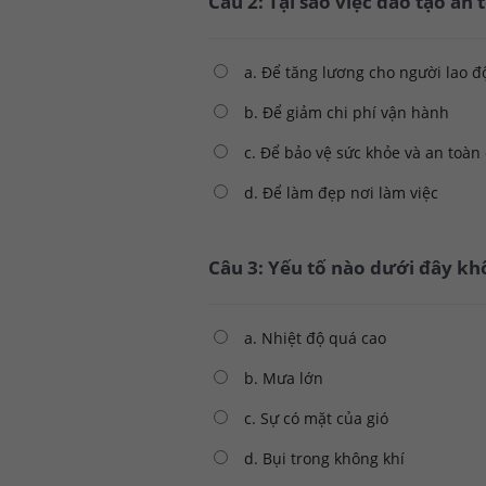
Câu 2: Tại sao việc đào tạo an
a. Để tăng lương cho người lao 
b. Để giảm chi phí vận hành
c. Để bảo vệ sức khỏe và an toàn
d. Để làm đẹp nơi làm việc
Câu 3: Yếu tố nào dưới đây k
a. Nhiệt độ quá cao
b. Mưa lớn
c. Sự có mặt của gió
d. Bụi trong không khí