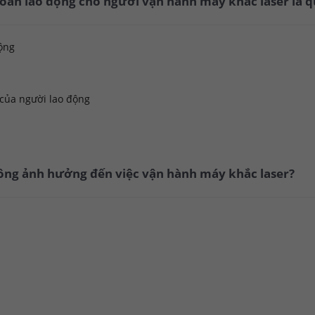
 toàn lao động cho người vận hành máy khắc laser là 
động
 của người lao động
hông ảnh hưởng đến việc vận hành máy khắc laser?