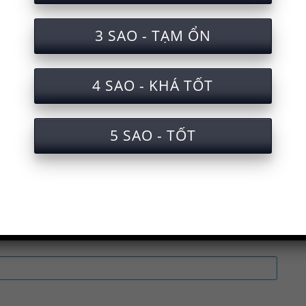
tra sẽ được gửi qua Email của bạn. Xin 
3 SAO - TẠM ỔN
ắc nghiệm an toàn lao động vận hành máy khắc l
4 SAO - KHÁ TỐT
oàn lao động vận hành máy khắc laser
àn lao động vận hành máy khắc laser cấp chứng c
5 SAO - TỐT
ện an toàn lao động khi vận hành máy khắc laser
uấn luyện an toàn lao động vận hành máy khắc l