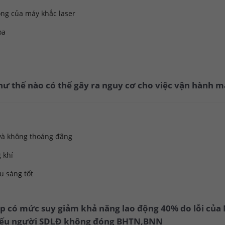
ộng của máy khắc laser
ọa
hư thế nào có thể gây ra nguy cơ cho việc vận hành m
 và không thoáng đãng
 khí
u sáng tốt
ệp có mức suy giảm khả năng lao động 40% do lỗi của
 nếu người SDLĐ không đóng BHTN,BNN