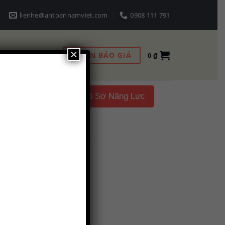
lienhe@antoannamviet.com
0908 111 791
×
NHẬN BÁO GIÁ
0
₫
Liên hệ
Hồ Sơ Năng Lực
vận hành máy