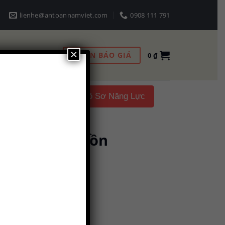
lienhe@antoannamviet.com
0908 111 791
×
NHẬN BÁO GIÁ
0
₫
Liên hệ
Hồ Sơ Năng Lực
vận hành xe bồn