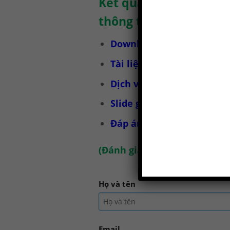
Kết quả của bài kiểm 
thông tin.
Download bài kiểm tra tr
Tài liệu huấn luyện an t
Dịch vụ huấn luyện an to
Slide giáo trình huấn luy
Đáp án bài kiểm tra huấn
(
Đánh giá chúng tôi tại đây
)
Họ và tên
Email