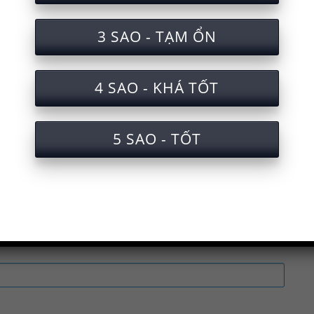
tra sẽ được gửi qua Email của bạn. Xin 
3 SAO - TẠM ỔN
ắc nghiệm an toàn lao động vận hành xe bồn chở
4 SAO - KHÁ TỐT
oàn lao động vận hành xe bồn chở xăng
àn lao động vận hành xe bồn chở xăng cấp chứng 
5 SAO - TỐT
ện an toàn lao động khi vận hành xe bồn chở xăng
 luyện an toàn lao động vận hành xe bồn chở xăn