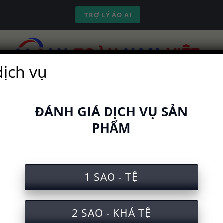
TRỢ LÝ ẢO AI
dịch vụ
ch vụ
Kinh nghiệm
Công cụ
Video
ĐÁNH GIÁ DỊCH VỤ SẢN
PHẨM
c nghiệm an toàn lao động khi 
1 SAO - TỆ
2 SAO - KHÁ TỆ