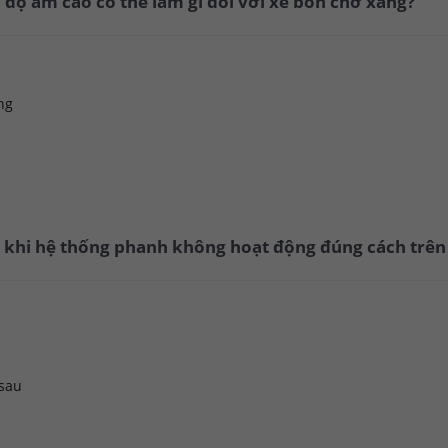
 độ ẩm cao có thể làm gì đối với xe bồn chở xăng?
ng
ra khi hệ thống phanh không hoạt động đúng cách trê
 sau