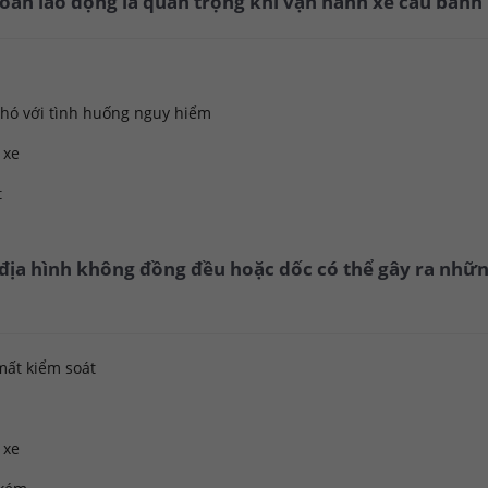
 toàn lao động là quan trọng khi vận hành xe cẩu bánh
phó với tình huống nguy hiểm
 xe
t
 địa hình không đồng đều hoặc dốc có thể gây ra nhữ
mất kiểm soát
 xe