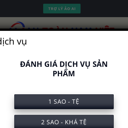
TRỢ LÝ ẢO AI
dịch vụ
ch vụ
Kinh nghiệm
Công cụ
Video
ĐÁNH GIÁ DỊCH VỤ SẢN
PHẨM
 nghiệm an toàn lao động khi 
1 SAO - TỆ
2 SAO - KHÁ TỆ