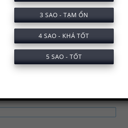
tra sẽ được gửi qua Email của bạn. Xin 
3 SAO - TẠM ỔN
ắc nghiệm an toàn lao động vận hành xe cẩu bánh
4 SAO - KHÁ TỐT
oàn lao động vận hành xe cẩu bánh lốp
àn lao động vận hành xe cẩu bánh lốp cấp chứng 
5 SAO - TỐT
ện an toàn lao động khi vận hành xe cẩu bánh lốp
uấn luyện an toàn lao động vận hành xe cẩu bánh