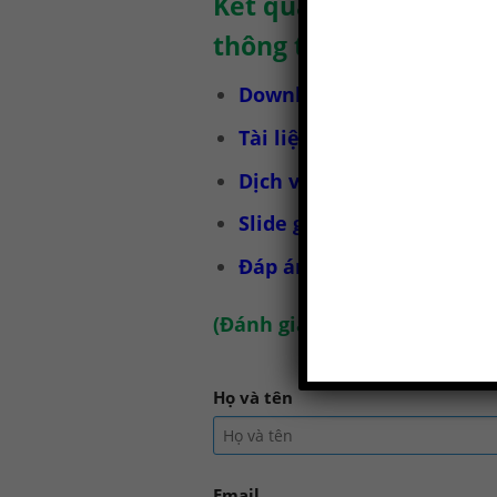
Kết quả của bài kiểm 
thông tin.
Download bài kiểm tra tr
Tài liệu huấn luyện an t
Dịch vụ huấn luyện an to
Slide giáo trình huấn luy
Đáp án bài trắc nghiệm H
(
Đánh giá chúng tôi tại đây
)
Họ và tên
Email