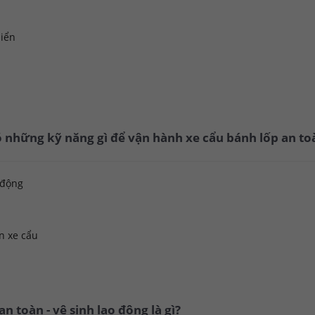
hiển
 những kỹ năng gì để vận hành xe cẩu bánh lốp an to
 động
n xe cẩu
n toàn - vệ sinh lao động là gì?