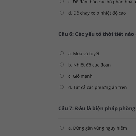
c. Để đảm bảo các bộ phận hoạt
d. Để chạy xe ở nhiệt độ cao
Câu 6: Các yếu tố thời tiết nà
a. Mưa và tuyết
b. Nhiệt độ cực đoan
c. Gió mạnh
d. Tất cả các phương án trên
Câu 7: Đâu là biện pháp phòn
a. Đứng gần vùng nguy hiểm