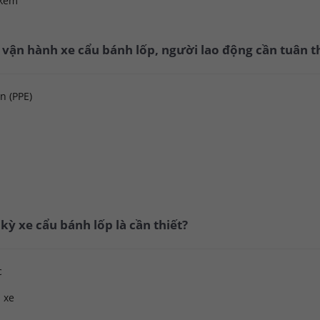
 kém
 vận hành xe cẩu bánh lốp, người lao động cần tuân th
n (PPE)
 kỳ xe cẩu bánh lốp là cần thiết?
c
 xe