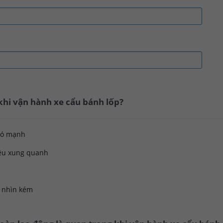
 khi vận hành xe cẩu bánh lốp?
gió mạnh
iệu xung quanh
 nhìn kém