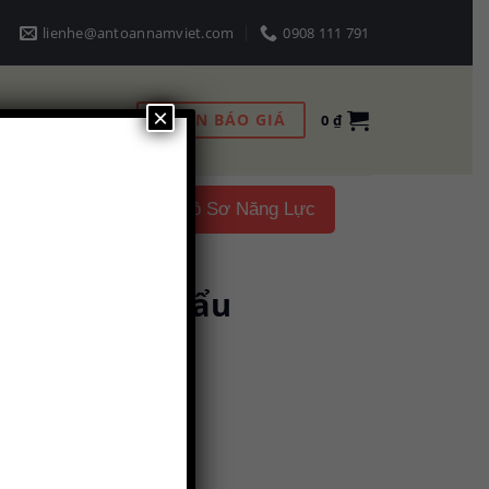
lienhe@antoannamviet.com
0908 111 791
×
NHẬN BÁO GIÁ
0
₫
Liên hệ
Hồ Sơ Năng Lực
vận hành xe cẩu