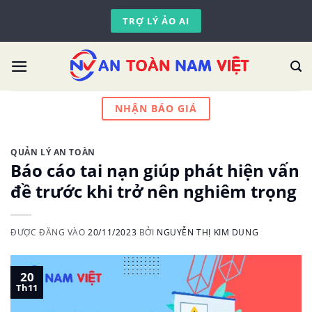
Skip
TRỢ LÝ ẢO AI
to
content
NHẬN BÁO GIÁ
QUẢN LÝ AN TOÀN
Báo cáo tai nạn giúp phát hiện vấn
đề trước khi trở nên nghiêm trọng
ĐƯỢC ĐĂNG VÀO
20/11/2023
BỞI
NGUYỄN THỊ KIM DUNG
20
Th11