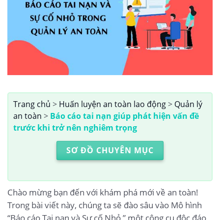
Trang chủ
>
Huấn luyện an toàn lao động
>
Quản lý
an toàn
>
Báo cáo tai nạn giúp phát hiện vấn đề
trước khi trở nên nghiêm trọng
SƠ ĐỒ CHUYÊN MỤC
Chào mừng bạn đến với khám phá mới về an toàn!
Trong bài viết này, chúng ta sẽ đào sâu vào Mô hình
“Báo cáo Tai nạn và Sự cố Nhỏ,” một công cụ độc đáo