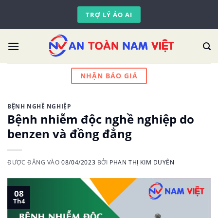
Skip
TRỢ LÝ ẢO AI
to
content
NHẬN BÁO GIÁ
BỆNH NGHỀ NGHIỆP
Bệnh nhiễm độc nghề nghiệp do
benzen và đồng đẳng
ĐƯỢC ĐĂNG VÀO
08/04/2023
BỞI
PHAN THỊ KIM DUYÊN
08
Th4