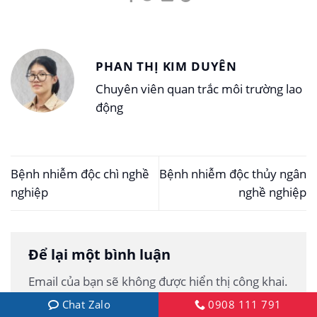
PHAN THỊ KIM DUYÊN
Chuyên viên quan trắc môi trường lao
động
Bệnh nhiễm độc chì nghề
Bệnh nhiễm độc thủy ngân
nghiệp
nghề nghiệp
Để lại một bình luận
Email của bạn sẽ không được hiển thị công khai.
Các trường bắt buộc được đánh dấu
*
Chat Zalo
0908 111 791