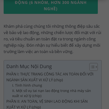
ĐỘNG (6 NHÓM, HƠN 300 NGÀNH
NGHỀ)
Khám phá cùng chúng tôi những thông điệp sâu sắc
về bảo vệ lao động, những chiến lược đối mặt với rủi
ro, và tiêu chuẩn an toàn đặt ra trong ngành công
nghiệp này. Đón nhận sự hiểu biết để xây dựng môi
trường làm việc an toàn và bền vững.
Danh Mục Nội Dung
PHẦN I: THỰC TRẠNG CÔNG TÁC AN TOÀN ĐỐI VỚI
NGÀNH SẢN XUẤT VI XỬ LÝ (chip)
I. Tình hình chung
II. Một số vụ tai nạn lao động trong nhà máy sản
xuất vi xử lý (chip)
PHẦN II: AN TOÀN, VỆ SINH LAO ĐỘNG KHI SẢN
XUẤT VI XỬ LÝ (chip)