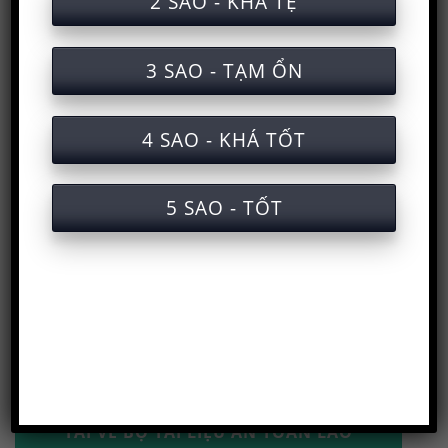
2 SAO - KHÁ TỆ
3 SAO - TẠM ỔN
4 SAO - KHÁ TỐT
Trang chủ
>
Huấn luyện an toàn lao động
>
Học và
5 SAO - TỐT
lấy chứng chỉ
>
Kiến thức an toàn lao động
>
Tài
liệu an toàn lao động
>
Tài liệu an toàn nhóm 3
>
Tài liệu an toàn lao động sản xuất vi xử lý
(chip)
SƠ ĐỒ CHUYÊN MỤC
TẢI VỀ BỘ TÀI LIỆU AN TOÀN LAO