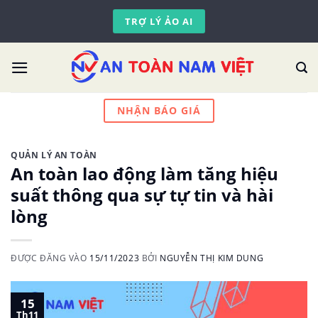
Skip
TRỢ LÝ ẢO AI
to
content
NHẬN BÁO GIÁ
QUẢN LÝ AN TOÀN
An toàn lao động làm tăng hiệu
suất thông qua sự tự tin và hài
lòng
ĐƯỢC ĐĂNG VÀO
15/11/2023
BỞI
NGUYỄN THỊ KIM DUNG
15
Th11